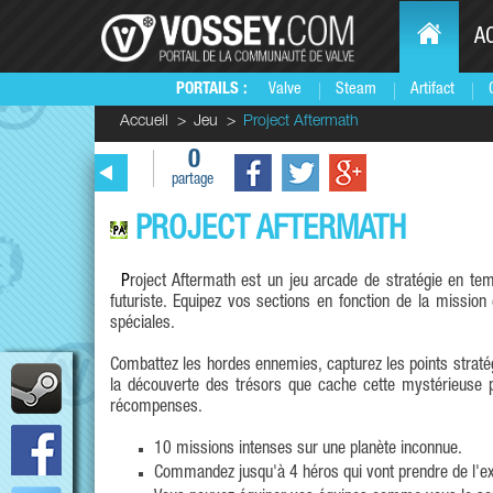
A
PORTAILS :
Valve
Steam
Artifact
Accueil
Jeu
Project Aftermath
0
partage
PROJECT AFTERMATH
Project Aftermath est un jeu arcade de stratégie en temps réel où vous commandez 4 groupes de soldats dans un monde rétro-
futuriste. Equipez vos sections en fonction de la missio
spéciales.
Combattez les hordes ennemies, capturez les points stratég
la découverte des trésors que cache cette mystérieuse p
récompenses.
10 missions intenses sur une planète inconnue.
Commandez jusqu'à 4 héros qui vont prendre de l'e