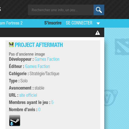
S
am Fortress 2
S'inscrire
SE CONNECTER
PROJECT AFTERMATH
Pas d'ancienne image
Développeur :
Games Faction
Éditeur :
Games Faction
Catégorie :
Stratégie/Tactique
Type :
Solo
Avancement :
stable
URL :
site officiel
Membres ayant le jeu :
5
Nombre d'avis :
0