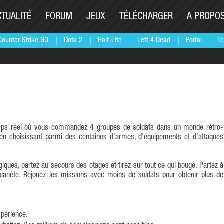
CTUALITÉ
FORUM
JEUX
TÉLÉCHARGER
A PROPO
Counter-Strike GO
Dota 2
Half-Life
Left 4 Dead
Portal
Te
n en choisissant parmi des centaines d'armes, d'équipements et d'attaques
iques, partez au secours des otages et tirez sur tout ce qui bouge. Partez à
lanète. Rejouez les missions avec moins de soldats pour obtenir plus de
xpérience.