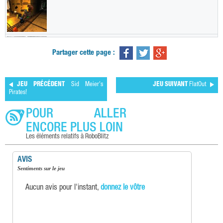
Partager cette page :
JEU PRÉCÉDENT
Sid Meier's
JEU SUIVANT
FlatOut
Pirates!
POUR ALLER
ENCORE PLUS LOIN
Les éléments relatifs à RoboBlitz
AVIS
Sentiments sur le jeu
Aucun avis pour l'instant,
donnez le vôtre