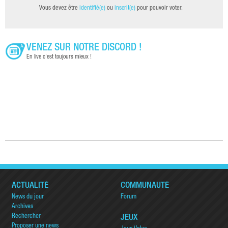
Vous devez être
identifié(e)
ou
inscrit(e)
pour pouvoir voter.
VENEZ SUR NOTRE DISCORD !
En live c'est toujours mieux !
ACTUALITÉ
COMMUNAUTÉ
News du jour
Forum
Archives
Rechercher
JEUX
Proposer une news