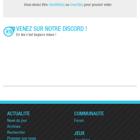
Vous devez être
identifié(e)
ou
inscrit(e)
pour pouvoir voter.
VENEZ SUR NOTRE DISCORD !
En live c'est toujours mieux !
ACTUALITÉ
COMMUNAUTÉ
News du jour
Forum
Archives
Rechercher
JEUX
Proposer une news