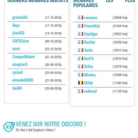
DERNIERS MEMBRES INSCRITS
MEMBRES LES PLUS
POPULAIRES
grenouille
(17-10-2016)
caouecs
(76608 fois)
Neyo
(17-10-2016)
FrenchKat
(21304 fois)
jiheld32
(14-10-2016)
Exyntigor
(16322 fois)
CQFDZalex
(09-10-2016)
BenHur
(16236 fois)
annd
(03-10-2016)
Sedin
(15013 fois)
CreeperMutant
(01-10-2016)
foot10
(14210 fois)
alexplier4
(26-09-2016)
DrDoc
(12379 fois)
rycko0
(25-09-2016)
Niketou
(12298 fois)
elronde54000
(21-09-2016)
Gh0st
(11540 fois)
bad84
(20-09-2016)
redleouf
(11139 fois)
VENEZ SUR NOTRE DISCORD !
En live c'est toujours mieux !