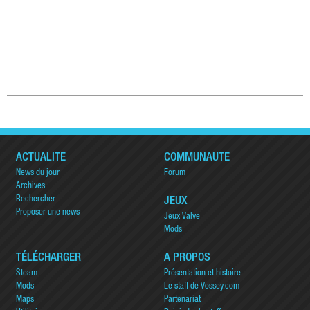
ACTUALITÉ
COMMUNAUTÉ
News du jour
Forum
Archives
Rechercher
JEUX
Proposer une news
Jeux Valve
Mods
TÉLÉCHARGER
A PROPOS
Steam
Présentation et histoire
Mods
Le staff de Vossey.com
Maps
Partenariat