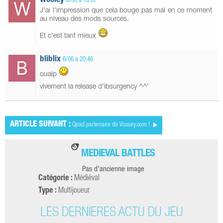
Wooley
6/06 à 16:07
J'ai l'impression que cela bouge pas mal en ce moment
au niveau des mods sources.
Et c'est tant mieux
bliblix
6/06 à 20:46
ouaip
vivement la release d'ibsurgency ^^'
ARTICLE SUIVANT :
Qpad partenaire de Vossey.com !
MEDIEVAL BATTLES
Pas d'ancienne image
Catégorie :
Médiéval
Type :
Multijoueur
LES DERNIÈRES ACTU DU JEU