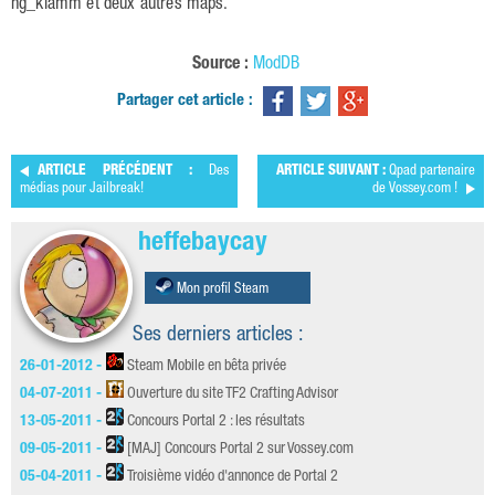
hg_klamm et deux autres maps.
Source :
ModDB
Partager cet article :
ARTICLE PRÉCÉDENT :
Des
ARTICLE SUIVANT :
Qpad partenaire
médias pour Jailbreak!
de Vossey.com !
heffebaycay
Mon profil Steam
Ses derniers articles :
26-01-2012 -
Steam Mobile en bêta privée
04-07-2011 -
Ouverture du site TF2 Crafting Advisor
13-05-2011 -
Concours Portal 2 : les résultats
09-05-2011 -
[MAJ] Concours Portal 2 sur Vossey.com
05-04-2011 -
Troisième vidéo d'annonce de Portal 2