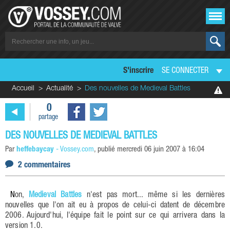
S'inscrire
SE CONNECTER
Accueil
Actualité
Des nouvelles de Medieval Battles
0
partage
DES NOUVELLES DE MEDIEVAL BATTLES
Par
heffebaycay
-
Vossey.com
, publié
mercredi 06 juin 2007 à 16:04
2 commentaires
Non,
Medieval Battles
n'est pas mort... même si les dernières
nouvelles que l'on ait eu à propos de celui-ci datent de décembre
2006. Aujourd'hui, l'équipe fait le point sur ce qui arrivera dans la
version 1.0.