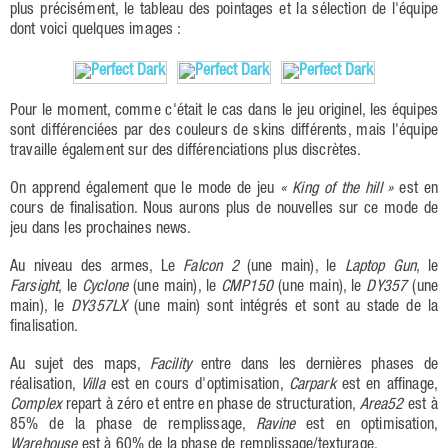
plus précisément, le tableau des pointages et la sélection de l'équipe
dont voici quelques images :
Pour le moment, comme c'était le cas dans le jeu originel, les équipes
sont différenciées par des couleurs de skins différents, mais l'équipe
travaille également sur des différenciations plus discrètes.
On apprend également que le mode de jeu
« King of the hill »
est en
cours de finalisation. Nous aurons plus de nouvelles sur ce mode de
jeu dans les prochaines news.
Au niveau des armes, Le
Falcon 2
(une main), le
Laptop Gun
, le
Farsight
, le
Cyclone
(une main), le
CMP150
(une main), le
DY357
(une
main), le
DY357LX
(une main) sont intégrés et sont au stade de la
finalisation.
Au sujet des maps,
Facility
entre dans les dernières phases de
réalisation,
Villa
est en cours d'optimisation,
Carpark
est en affinage,
Complex
repart à zéro et entre en phase de structuration,
Area52
est à
85% de la phase de remplissage,
Ravine
est en optimisation,
Warehouse
est à 60% de la phase de remplissage/texturage.