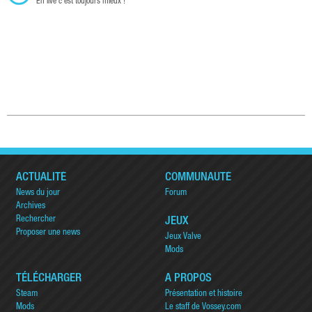
En live c'est toujours mieux !
ACTUALITÉ
COMMUNAUTÉ
News du jour
Forum
Archives
Rechercher
JEUX
Proposer une news
Jeux Valve
Mods
TÉLÉCHARGER
A PROPOS
Steam
Présentation et histoire
Mods
Le staff de Vossey.com