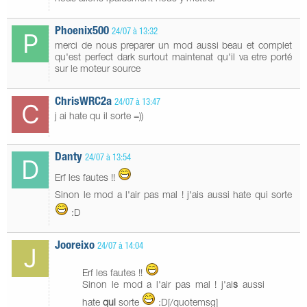
Phoenix500
24/07 à 13:32
merci de nous preparer un mod aussi beau et complet
qu'est perfect dark surtout maintenat qu'il va etre porté
sur le moteur source
ChrisWRC2a
24/07 à 13:47
j ai hate qu il sorte =))
Danty
24/07 à 13:54
Erf les fautes !!
Sinon le mod a l'air pas mal ! j'ais aussi hate qui sorte
:D
Jooreixo
24/07 à 14:04
Erf les fautes !!
Sinon le mod a l'air pas mal ! j'ai
s
aussi
hate
qui
sorte
:D[/quotemsg]