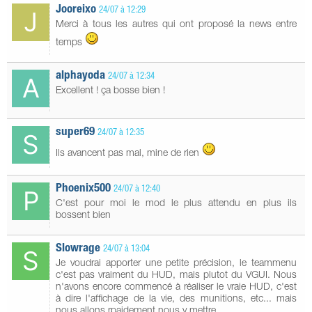
Jooreixo
24/07 à 12:29
Merci à tous les autres qui ont proposé la news entre
temps
alphayoda
24/07 à 12:34
Excellent ! ça bosse bien !
super69
24/07 à 12:35
Ils avancent pas mal, mine de rien
Phoenix500
24/07 à 12:40
C'est pour moi le mod le plus attendu en plus ils
bossent bien
Slowrage
24/07 à 13:04
Je voudrai apporter une petite précision, le teammenu
c'est pas vraiment du HUD, mais plutot du VGUI. Nous
n'avons encore commencé à réaliser le vraie HUD, c'est
à dire l'affichage de la vie, des munitions, etc... mais
nous allons rpaidement nous y mettre.