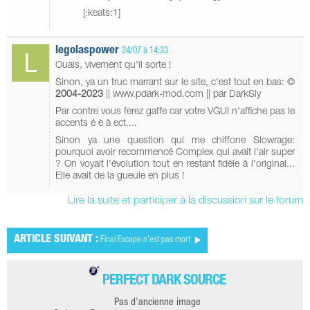
[:keats:1]
legolaspower
24/07 à 14:33
Ouais, vivement qu'il sorte !
Sinon, ya un truc marrant sur le site, c'est tout en bas: ©
2004-2023
|| www.pdark-mod.com || par DarkSly
Par contre vous ferez gaffe car votre VGUI n'affiche pas le
accents é è à ect....
Sinon ya une question qui me chiffone Slowrage:
pourquoi avoir recommencé Complex qui avait l'air super
? On voyait l'évolution tout en restant fidèle à l'original...
Elle avait de la gueule en plus !
Lire la suite et participer à la discussion sur le forum
ARTICLE SUIVANT :
Final Escape n'est pas mort
PERFECT DARK SOURCE
Pas d'ancienne image