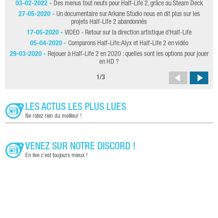
03-02-2022 -
Des menus tout neufs pour Half-Life 2, grâce au Steam Deck
27-05-2020 -
Un documentaire sur Arkane Studio nous en dit plus sur les
projets Half-Life 2 abandonnés
17-05-2020 -
VIDEO - Retour sur la direction artistique d'Half-Life
09
05-04-2020 -
Comparons Half-Life: Alyx et Half-Life 2 en vidéo
29-03-2020 -
Rejouer à Half-Life 2 en 2020 : quelles sont les options pour jouer
23
en HD ?
1
/
3
LES ACTUS LES PLUS LUES
Ne ratez rien du meilleur !
VENEZ SUR NOTRE DISCORD !
En live c'est toujours mieux !