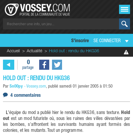
S'inscrire
SE CONNECTER
Accueil
Actualité
Hold out : rendu du HKG36
0
partage
HOLD OUT : RENDU DU HKG36
Par
Sn00py
-
Vossey.com
, publié
samedi 01 janvier 2005 à 01:50
4 commentaires
L'équipe du mod a publié hier le rendu du HKG36, sans texture.
Hold
out
est un mod futuriste où, sous les ruines des villes dévastées par
les bombes, s'affrontent les survivants humains ayant formés des
colonies, et les mutants. Tout un programme.