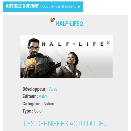
ARTICLE SUIVANT :
ODS : rendus et screens
HALF-LIFE 2
Développeur :
Valve
Éditeur :
Valve
Catégorie :
Action
Type :
Solo
LES DERNIÈRES ACTU DU JEU