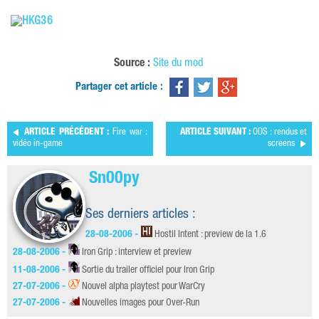
Source :
Site du mod
Partager cet article :
ARTICLE PRÉCÉDENT :
Fire war :
ARTICLE SUIVANT :
ODS : rendus et
vidéo in-game
screens
Sn00py
Ses derniers articles :
28-08-2006 -
Hostil Intent : preview de la 1.6
28-08-2006 -
Iron Grip : interview et preview
11-08-2006 -
Sortie du trailer officiel pour Iron Grip
27-07-2006 -
Nouvel alpha playtest pour WarCry
27-07-2006 -
Nouvelles images pour Over-Run