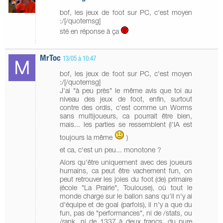
bof, les jeux de foot sur PC, c'est moyen
:/[/quotemsg]
sté en réponse à ça
MrToc
13/05 à 10:47
bof, les jeux de foot sur PC, c'est moyen
:/[/quotemsg]
J'ai "à peu près" le même avis que toi au
niveau des jeux de foot, enfin, surtout
contre des ordis, c'est comme un Worms
sans multijoueurs, ca pourrait être bien,
mais... les parties se ressemblent (l'IA est
toujours la même
)
et ca, c'est un peu... monotone ?
Alors qu'être uniquement avec des joueurs
humains, ca peut être vachement fun, on
peut retrouver les joies du foot (de) primaire
(école "La Prairie", Toulouse), où tout le
monde charge sur le ballon sans qu'il n'y ai
d'équipe et de goal (parfois), il n'y a que du
fun, pas de "performances", ni de /stats, ou
/rank, ni de 1337 à deux francs, du pure