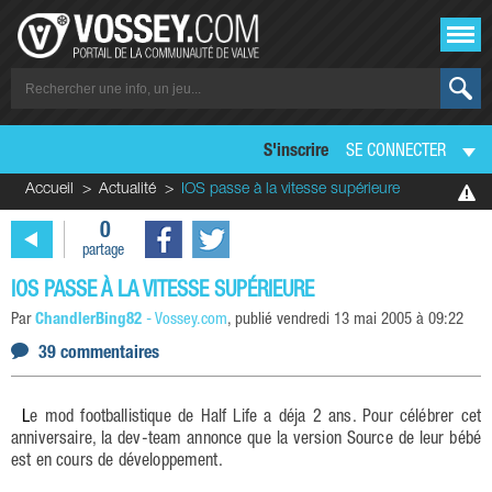
S'inscrire
SE CONNECTER
Accueil
Actualité
IOS passe à la vitesse supérieure
0
partage
IOS PASSE À LA VITESSE SUPÉRIEURE
Par
ChandlerBing82
-
Vossey.com
, publié
vendredi 13 mai 2005 à 09:22
39 commentaires
Le mod footballistique de Half Life a déja 2 ans. Pour célébrer cet
anniversaire, la dev-team annonce que la version Source de leur bébé
est en cours de développement.