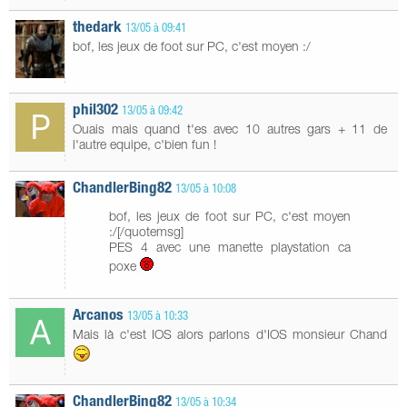
thedark
13/05 à 09:41
bof, les jeux de foot sur PC, c'est moyen :/
phil302
13/05 à 09:42
Ouais mais quand t'es avec 10 autres gars + 11 de
l'autre equipe, c'bien fun !
ChandlerBing82
13/05 à 10:08
bof, les jeux de foot sur PC, c'est moyen
:/[/quotemsg]
PES 4 avec une manette playstation ca
poxe
Arcanos
13/05 à 10:33
Mais là c'est IOS alors parlons d'IOS monsieur Chand
ChandlerBing82
13/05 à 10:34