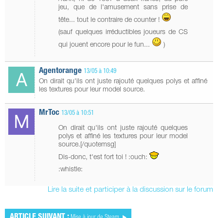
jeu, que de l'amusement sans prise de
tête... tout le contraire de counter !
(sauf quelques irréductibles joueurs de CS
qui jouent encore pour le fun...
)
Agentorange
13/05 à 10:49
On dirait qu'ils ont juste rajouté quelques polys et affiné
les textures pour leur model source.
MrToc
13/05 à 10:51
On dirait qu'ils ont juste rajouté quelques
polys et affiné les textures pour leur model
source.[/quotemsg]
Dis-donc, t'est fort toi ! :ouch:
:whistle:
Lire la suite et participer à la discussion sur le forum
ARTICLE SUIVANT :
Mise à jour de Steam