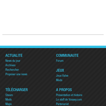
ACTUALITÉ
COMMUNAUTÉ
News du jour
Forum
Archives
Rechercher
JEUX
Proposer une news
Jeux Valve
Mods
TÉLÉCHARGER
A PROPOS
Steam
Présentation et histoire
Mods
Le staff de Vossey.com
Maps
Partenariat