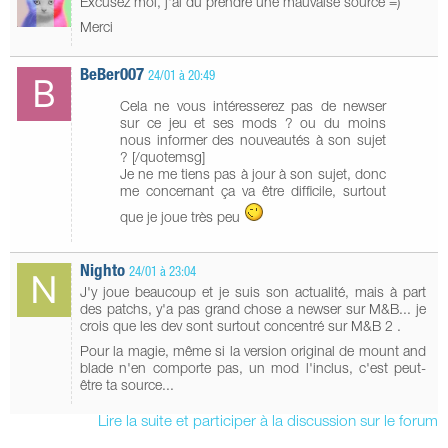
Excusez moi, j'ai du prendre une mauvaise source =)
Merci
BeBer007
24/01 à 20:49
Cela ne vous intéresserez pas de newser
sur ce jeu et ses mods ? ou du moins
nous informer des nouveautés à son sujet
? [/quotemsg]
Je ne me tiens pas à jour à son sujet, donc
me concernant ça va être difficile, surtout
que je joue très peu
Nighto
24/01 à 23:04
J'y joue beaucoup et je suis son actualité, mais à part
des patchs, y'a pas grand chose a newser sur M&B... je
crois que les dev sont surtout concentré sur M&B 2 .
Pour la magie, même si la version original de mount and
blade n'en comporte pas, un mod l'inclus, c'est peut-
être ta source...
Lire la suite et participer à la discussion sur le forum