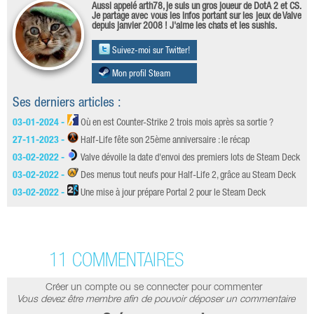
Aussi appelé arth78, je suis un gros joueur de DotA 2 et CS.
Je partage avec vous les infos portant sur les jeux de Valve
depuis janvier 2008 ! J'aime les chats et les sushis.
Suivez-moi sur Twitter!
Mon profil Steam
Ses derniers articles :
03-01-2024 -
Où en est Counter-Strike 2 trois mois après sa sortie ?
27-11-2023 -
Half-Life fête son 25ème anniversaire : le récap
03-02-2022 -
Valve dévoile la date d'envoi des premiers lots de Steam Deck
03-02-2022 -
Des menus tout neufs pour Half-Life 2, grâce au Steam Deck
03-02-2022 -
Une mise à jour prépare Portal 2 pour le Steam Deck
11 COMMENTAIRES
Créer un compte ou se connecter pour commenter
Vous devez être membre afin de pouvoir déposer un commentaire