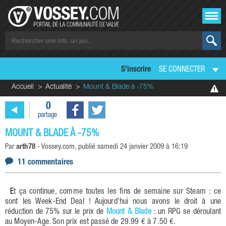
S'inscrire
SE CONNECTER
Accueil
Actualité
Mount & Blade à -75%
0
partage
MOUNT & BLADE À -75%
Par
arth78
-
Vossey.com
, publié
samedi 24 janvier 2009 à 16:19
11 commentaires
Et ça continue, comme toutes les fins de semaine sur Steam : ce
sont les Week-End Deal ! Aujourd'hui nous avons le droit à une
réduction de 75% sur le prix de
Mount & Blade
: un RPG se déroulant
au Moyen-Age. Son prix est passé de 29.99 € à 7.50 €.