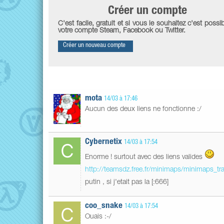
Créer un compte
C'est facile, gratuit et si vous le souhaitez c'est possib
votre compte Steam, Facebook ou Twitter.
Créer un nouveau compte
mota
14/03 à 17:46
Aucun des deux liens ne fonctionne :/
Cybernetix
14/03 à 17:54
Enorme ! surtout avec des liens valides
http://teamsdz.free.fr/minimaps/minimaps_tr
putin , si j'etait pas la [:666]
coo_snake
14/03 à 17:54
Ouais :-/