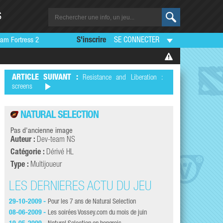
S
am Fortress 2
S'inscrire
SE CONNECTER
ARTICLE SUIVANT :
Resistance and Liberation :
screens
NATURAL SELECTION
Pas d'ancienne image
Auteur :
Dev-team NS
Catégorie :
Dérivé HL
Type :
Multijoueur
LES DERNIÈRES ACTU DU JEU
LES DERNI
29-10-2009 -
Pour les 7 ans de Natural Selection
27-02-2007 -
Natura
08-06-2009 -
Les soirées Vossey.com du mois de juin
21-01-2007 -
Bêta 