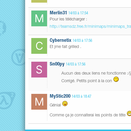
Merlin31
14/03 à 17:54
Pour les télécharger :
http://teamsdz.free.fr/minimaps/minimaps_tr
Cybernetix
14/03 à 17:56
Et jme fait grilled .
Sn00py
14/03 à 17:56
Aucun des deux liens ne fonctionne :/
Corrigé. Petits point à la con
MyStic200
14/03 à 18:47
Génial
Comme ça je connaiterai les points de tête