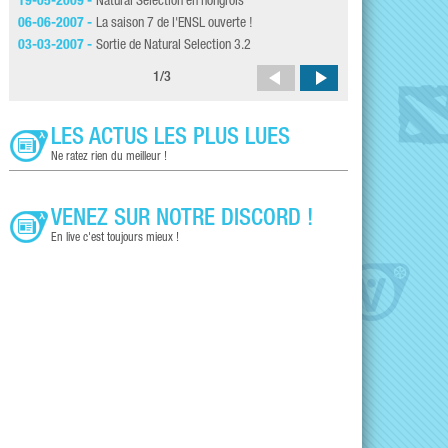
19-05-2009 -
Natural Selection en hongrois
09-01-2007 -
Sortie
06-06-2007 -
La saison 7 de l'ENSL ouverte !
04-12-2006 -
NS 3.2
03-03-2007 -
Sortie de Natural Selection 3.2
22-11-2006 -
Natura
1
/
3
LES ACTUS LES PLUS LUES
Ne ratez rien du meilleur !
VENEZ SUR NOTRE DISCORD !
En live c'est toujours mieux !