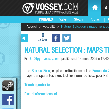
A
PORTAILS :
Valve
Steam
Artifact
Accueil
Actualité
Natural Selection : maps transp
0
partage
NATURAL SELECTION : MAPS 
Par
Sn00py
-
Vossey.com
, publié
lundi 14 mars 2005 à 17:40
Le
Site du Zéro
, et plus particulièrement le
Forum du 
maps transparentes avec tout les noms de lieux pour NS v
Téléchargeable ici.
Plus d'informations ici.