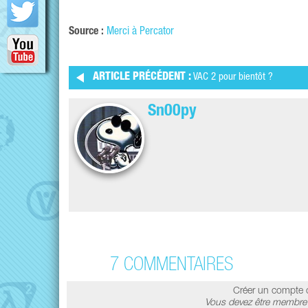
Source :
Merci à Percator
ARTICLE PRÉCÉDENT :
VAC 2 pour bientôt ?
Sn00py
7 COMMENTAIRES
Créer un compte 
Vous devez être membre 