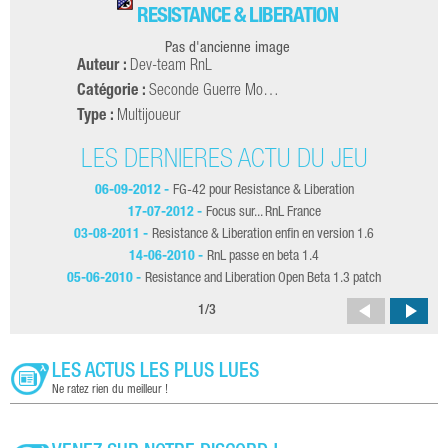
RESISTANCE & LIBERATION
Pas d'ancienne image
Auteur :
Dev-team RnL
Catégorie :
Seconde Guerre Mo…
Type :
Multijoueur
LES DERNIÈRES ACTU DU JEU
06-09-2012 -
FG-42 pour Resistance & Liberation
17-07-2012 -
Focus sur... RnL France
03-08-2011 -
Resistance & Liberation enfin en version 1.6
1
14-06-2010 -
RnL passe en beta 1.4
05-06-2010 -
Resistance and Liberation Open Beta 1.3 patch
1
/
3
LES ACTUS LES PLUS LUES
Ne ratez rien du meilleur !