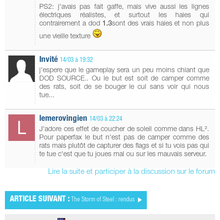
PS2: j'avais pas fait gaffe, mais vive aussi les lignes
électriques réalistes, et surtout les haies qui
contrairement a dod
1.3
sont des vrais haies et non plus
une vieille texture
Invité
14/03 à 19:32
j'espere que le gameplay sera un peu moins chiant que
DOD SOURCE.. Ou le but est soit de camper comme
des rats, soit de se bouger le cul sans voir qui nous
tue...
lemerovingien
14/03 à 22:24
J'adore ces effet de coucher de soleil comme dans HL².
Pour paperfax le but n'est pas de camper comme des
rats mais plutôt de capturer des flags et si tu vois pas qui
te tue c'est que tu joues mal ou sur les mauvais serveur.
Lire la suite et participer à la discussion sur le forum
ARTICLE SUIVANT :
The Storm of Steel : rendus