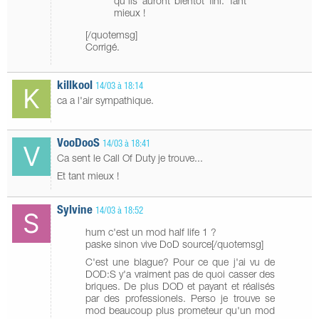
qu'ils auront bientôt fini. Tant
mieux !
[/quotemsg]
Corrigé.
killkool
14/03 à 18:14
ca a l'air sympathique.
VooDooS
14/03 à 18:41
Ca sent le Call Of Duty je trouve...
Et tant mieux !
Sylvine
14/03 à 18:52
hum c'est un mod half life 1 ?
paske sinon vive DoD source[/quotemsg]
C'est une blague? Pour ce que j'ai vu de
DOD:S y'a vraiment pas de quoi casser des
briques. De plus DOD et payant et réalisés
par des professionels. Perso je trouve se
mod beaucoup plus prometeur qu'un mod