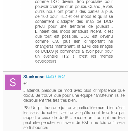
comme DOD devenu trop populaire pour
pouvoir changer d'un pouce. Quand je vois
qu'ils nous ont promis des parties a plus
de 100 pour HL2 et ces mods et qu'ils se
contentent d'adapter des map de DOD
prevu pour une trentaine de joueurs...
L'interet des mods amateurs recent, c'est
que tout est possible, DOD est devenu
comme CS, plus rien d'important ne
changeras maintenant, et au vu des images
de DOD:S je commence a avoir peur pour
un eventuel TF2 si c'est les memes
developeurs.
Stackouse
14/03 à 19:28
+1
J'attends presque ce mod avec plus d'impatience que
dodS. Je trouve que pour une équipe "amateure" ils se
débrouillent très très très bien.
PS: Un ptit truc que je trouve particulièrement bien c'est
les sacs de sable ! Je trouve qu'ils sont trop top par
rapport a ceux de dodS... encore unt ruc qui me fera
peut etre pencher en faveur de R&L une fois qu'il sera
sorti :bounce: