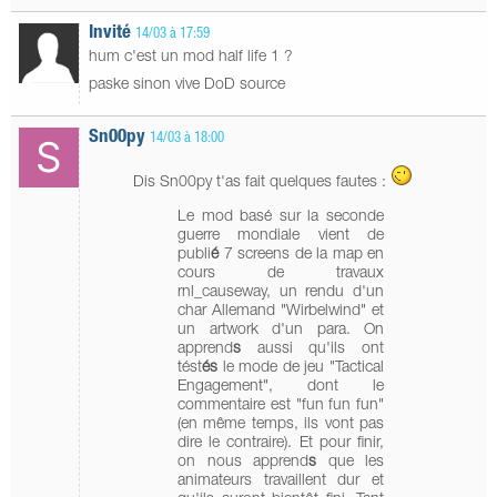
Invité
14/03 à 17:59
hum c'est un mod half life 1 ?
paske sinon vive DoD source
Sn00py
14/03 à 18:00
Dis Sn00py t'as fait quelques fautes :
Le mod basé sur la seconde
guerre mondiale vient de
publi
é
7 screens de la map en
cours de travaux
rnl_causeway, un rendu d'un
char Allemand "Wirbelwind" et
un artwork d'un para. On
apprend
s
aussi qu'ils ont
tést
és
le mode de jeu "Tactical
Engagement", dont le
commentaire est "fun fun fun"
(en même temps, ils vont pas
dire le contraire). Et pour finir,
on nous apprend
s
que les
animateurs travaillent dur et