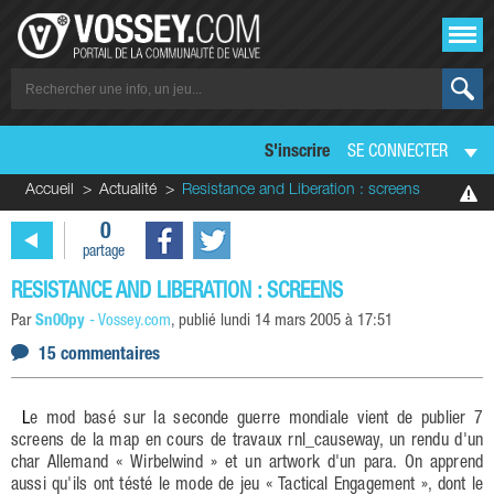
S'inscrire
SE CONNECTER
Accueil
Actualité
Resistance and Liberation : screens
0
partage
RESISTANCE AND LIBERATION : SCREENS
Par
Sn00py
-
Vossey.com
, publié
lundi 14 mars 2005 à 17:51
15 commentaires
Le mod basé sur la seconde guerre mondiale vient de publier 7
screens de la map en cours de travaux rnl_causeway, un rendu d'un
char Allemand « Wirbelwind » et un artwork d'un para. On apprend
aussi qu'ils ont tésté le mode de jeu « Tactical Engagement », dont le