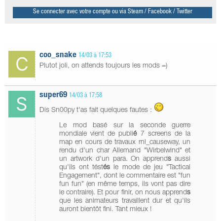
Se connecter avec votre compte ou via Steam / Facebook / Twitter
coo_snake
14/03 à 17:53
Plutot joli, on attends toujours les mods =)
super69
14/03 à 17:58
Dis Sn00py t'as fait quelques fautes :
Le mod basé sur la seconde guerre
mondiale vient de publi
é
7 screens de la
map en cours de travaux rnl_causeway, un
rendu d'un char Allemand "Wirbelwind" et
un artwork d'un para. On apprend
s
aussi
qu'ils ont tést
és
le mode de jeu "Tactical
Engagement", dont le commentaire est "fun
fun fun" (en même temps, ils vont pas dire
le contraire). Et pour finir, on nous apprend
s
que les animateurs travaillent dur et qu'ils
auront bientôt fini. Tant mieux !