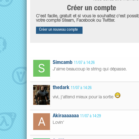
Créer un compte
C'est facile, gratuit et si vous le souhaitez c'est possib
votre compte Steam, Facebook ou Twitter.
Créer un nouveau compte
Simcamb
11/07 à 14:26
J'aime beaucoup le string qui dépasse.
thedark
11/07 à 14:26
vivi, j'attend mieux pour la sortie
Akiraaaaaaa
11/07 à 14:29
Lovin'