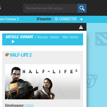
S
am Fortress 2
S'inscrire
SE CONNECTER
ARTICLE SUIVANT :
Nouveau dossier : Mani Admin
HALF-LIFE 2
Développeur :
Valve