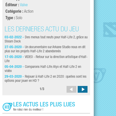
Éditeur :
Valve
Catégorie :
Action
Type :
Solo
LES DERNIÈRES ACTU DU JEU
LES DERNI
03-02-2022 -
Des menus tout neufs pour Half-Life 2, grâce au
22-01-2020 -
Tous l
Steam Deck
avril !
27-05-2020 -
Un documentaire sur Arkane Studio nous en dit
13-01-2020 -
Half-L
plus sur les projets Half-Life 2 abandonnés
05-06-2018 -
Half-L
17-05-2020 -
VIDEO - Retour sur la direction artistique d'Half-
le jour ?
Life
09-11-2017 -
Au fai
05-04-2020 -
Comparons Half-Life: Alyx et Half-Life 2 en
et c'est toujours auss
vidéo
23-10-2017 -
Entrop
29-03-2020 -
Rejouer à Half-Life 2 en 2020 : quelles sont les
devenir un membre de 
options pour jouer en HD ?
1
/
3
LES ACTUS LES PLUS LUES
Ne ratez rien du meilleur !