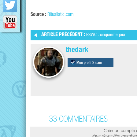
Source :
Ritualistic.com
ARTICLE PRÉCÉDENT :
ESWC : cinquième jour
thedark
Mon profil Steam
33 COMMENTAIRES
Créer un compte 
Vous devez être membre 