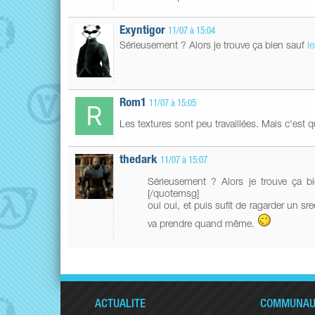
Exyntigor
11/07 à 15:04
Sérieusement ? Alors je trouve ça bien sauf
l
Rom1
11/07 à 15:05
Les textures sont peu travaillées. Mais c'est 
thedark
11/07 à 15:07
Sérieusement ? Alors je trouve ça 
[/quotemsg]
oui oui, et puis sufit de ragarder un s
va prendre quand même.
ACTUALITÉ
COMMUNAU