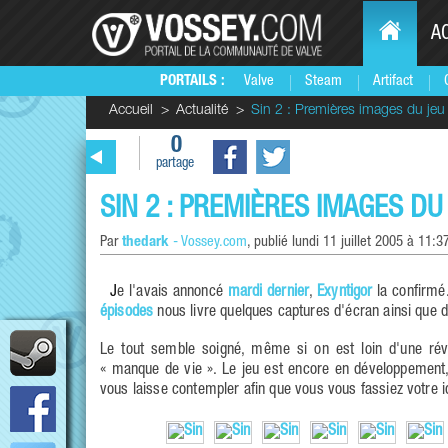
A
PORTAILS :
Valve
Steam
Artifact
Accueil
Actualité
Sin 2 : Premières images du jeu
0
partage
SIN 2 : PREMIÈRES IMAGES DU
Par
thedark
-
Vossey.com
, publié
lundi 11 juillet 2005 à 11:3
Je l'avais annoncé
mardi dernier
,
Exyntigor
la confirmé.
épisodes
nous livre quelques captures d'écran ainsi que 
Le tout semble soigné, même si on est loin d'une révo
« manque de vie ». Le jeu est encore en développement, o
vous laisse contempler afin que vous vous fassiez votre i