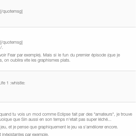
.[/quotemsg]
.[/quotemsg]
/.
(voir Fear par exemple). Mais si le fun du premier épisode (que je
s, on oublira vite les graphismes plats.
ife 1 :whistle:
quand tu vois un mod comme Eclipse fait par des "amateurs", je trouve
, quoique que Sin aussi en son temps n'etait pas super léché...
 jeu, et je pense que graphiquement le jeu va s'améliorer encore.
t inéxistantes par exemple.