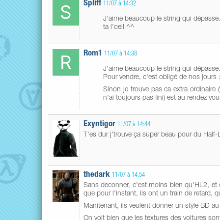
Spliff
11/07 à 14:32
J'aime beaucoup le string qui dépasse
ta l'oeil ^^
Rom1
11/07 à 14:38
J'aime beaucoup le string qui dépasse
Pour vendre, c'est obligé de nos jours :
Sinon je trouve pas ca extra ordinaire 
n'ai toujours pas fini) est au rendez vou
Exyntigor
11/07 à 14:44
T'es dur j'trouve ça super beau pour du Half-L
thedark
11/07 à 14:54
Sans deconner, c'est moins bien qu'HL2, et 
que pour l'instant, ils ont un train de retard
Manitenant, ils veulent donner un style BD au
On voit bien que les textures des voitures son