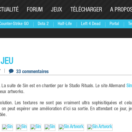
CTUALITÉ
FORUM
JEUX
TÉLÉCHARGER
A PROPO
Counter-Strike GO
Dota 2
Half-Life
Left 4 Dead
Portal
Te
 JEU
7
33 commentaires
 La suite de Sin est en chantier par le Studio Rituals. Le site Allemand
Sin
deux artworks.
lution. Les textures ne sont pas vraiment ultra sophisitiquées et cela
n peut espérer une amélioration d'ici sa sortie. En attendant ce jour, je
dée.