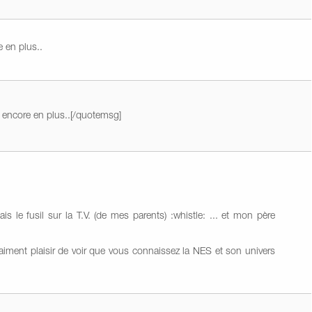
e en plus..
ai encore en plus..[/quotemsg]
ais le fusil sur la T.V. (de mes parents) :whistle: ... et mon père
 vraiment plaisir de voir que vous connaissez la NES et son univers