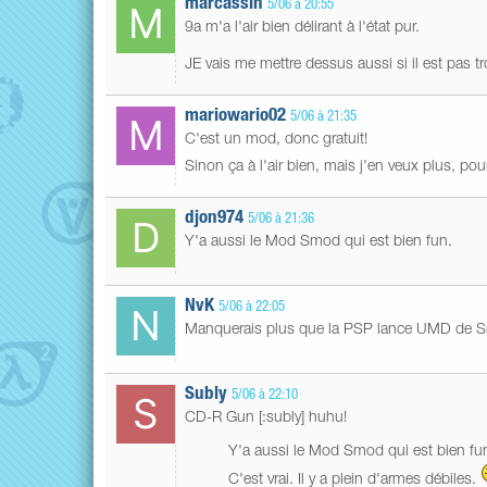
marcassin
5/06 à 20:55
9a m'a l'air bien délirant à l'état pur.
JE vais me mettre dessus aussi si il est pas 
mariowario02
5/06 à 21:35
C'est un mod, donc gratuit!
Sinon ça à l'air bien, mais j'en veux plus, pour
djon974
5/06 à 21:36
Y'a aussi le Mod Smod qui est bien fun.
NvK
5/06 à 22:05
Manquerais plus que la PSP lance UMD de Smo
Subly
5/06 à 22:10
CD-R Gun [:subly] huhu!
Y'a aussi le Mod Smod qui est bien fu
C'est vrai. Il y a plein d'armes débiles.