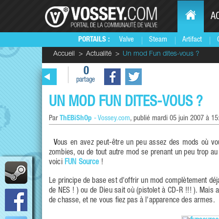
A
PORTAILS :
Valve
Steam
Artifact
Accueil
Actualité
Un mod Fun dites-vous ?
0
partage
UN MOD FUN DITES-VOUS ?
Par
ThEBiShOp
-
Vossey.com
, publié
mardi 05 juin 2007 à 15
Vous en avez peut-être un peu assez des mods où vous devez sauver le monde, où vous vous échappez d'un manoir plein de
zombies, ou de tout autre mod se prenant un peu trop au 
voici
FUN Source
!
Le principe de base est d'offrir un mod complètement déjan
de NES ! ) ou de Dieu sait où (pistolet à CD-R !!! ). Mais
de chasse, et ne vous fiez pas à l'apparence des armes.