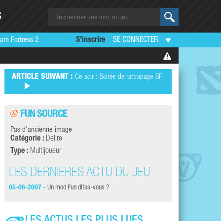
S
am Fortress 2
S'inscrire
SE CONNECTER
ARTICLE SUIVANT :
Ce soir : Soirée de rattrapage SF
FUN SOURCE
Pas d'ancienne image
Catégorie :
Délire
Type :
Multijoueur
LES DERNIÈRES ACTU DU JEU
05-06-2007 -
Un mod Fun dites-vous ?