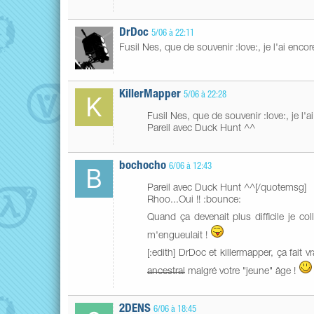
DrDoc
5/06 à 22:11
Fusil Nes, que de souvenir :love:, je l'ai encor
KillerMapper
5/06 à 22:28
Fusil Nes, que de souvenir :love:, je l'
Pareil avec Duck Hunt ^^
bochocho
6/06 à 12:43
Pareil avec Duck Hunt ^^[/quotemsg]
Rhoo...Oui !! :bounce:
Quand ça devenait plus difficile je coll
m'engueulait !
[:edith] DrDoc et killermapper, ça fait
ancestral
malgré votre "jeune" âge !
2DENS
6/06 à 18:45