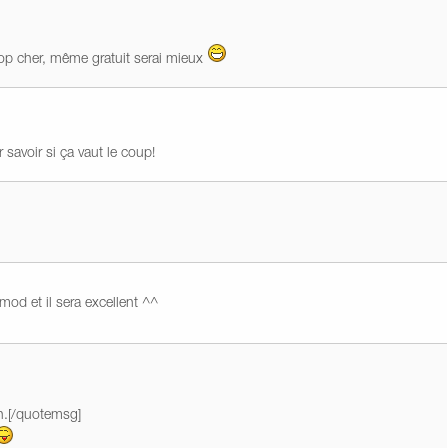
trop cher, même gratuit serai mieux
 savoir si ça vaut le coup!
d et il sera excellent ^^
n.[/quotemsg]