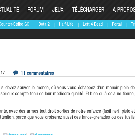
CTUALITÉ
FORUM
JEUX
TÉLÉCHARGER
A PROPO
Counter-Strike GO
Dota 2
Half-Life
Left 4 Dead
Portal
Te
:17
11 commentaires
sérieux compte tenu de leur médiocre qualité. Et bien qu'à cela ne tienne,
té, avec des armes tout droit sorties de notre enfance (fusil nerf, pistolet
 attention, parce que vous croiserez aussi des lance-grenades ou des fusils