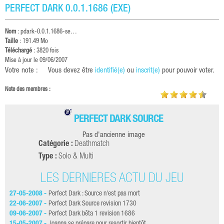
PERFECT DARK 0.0.1.1686 (EXE)
Nom
:
pdark-0.0.1.1686-se…
Taille
: 191.49 Mo
Téléchargé
: 3820 fois
Mise à jour le 09/06/2007
Votre note :
Vous devez être
identifié(e)
ou
inscrit(e)
pour pouvoir voter.
Note des membres :
PERFECT DARK SOURCE
Pas d'ancienne image
Catégorie :
Deathmatch
Type :
Solo & Multi
LES DERNIÈRES ACTU DU JEU
27-05-2008 -
Perfect Dark : Source n'est pas mort
05-
22-06-2007 -
Perfect Dark Source revision 1730
30-
09-06-2007 -
Perfect Dark bêta 1 revision 1686
28-