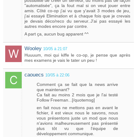
possibilité de créer un serveur, du moins pas de façon
"automatisée", ça la fout mal si on veut jouer entre
amis. Côté co-op j'ai vu que y'avait 3 modes de jeu,
j'ai essayé Elimination et à chaque fois que je crevais
je devais déco/reco du serveur..J'ai pas essayé les
autres modes encore par contre.
A part ça, aucun bug apparent ^^
Wooley
10/05 à 21:07
Huuuum, moi qui kiffe le co-op, je pense que après
mes examens je vais le tater un peu !
caouecs
10/05 à 22:06
Comment ça se fait que la news arrive
que maintenant?
Ca fait au moins 2 mois que je l'ai testé
Follow Freeman...[/quotemsg]
en fait nous ne mettons pas en avant le
fichier, il est vieux nous le savons, nous
vous présentons juste un mod que nous
n'avions malheureusement pas présenté
plus tôt vu que l'équipe de
développement communique.