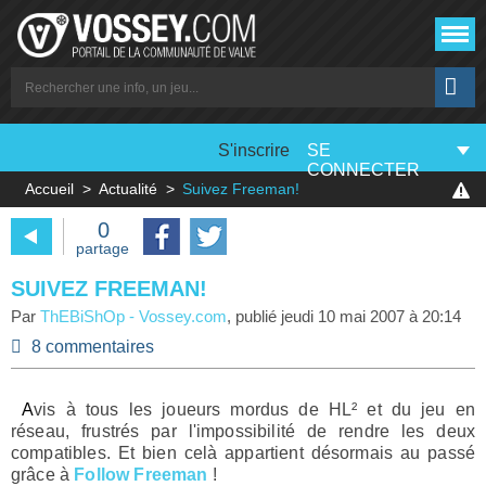
S'inscrire
SE
CONNECTER
Accueil
Actualité
Suivez Freeman!
0
partage
SUIVEZ FREEMAN!
Par
ThEBiShOp
-
Vossey.com
, publié
jeudi 10 mai 2007 à 20:14
8 commentaires
Avis à tous les joueurs mordus de HL² et du jeu en
réseau, frustrés par l'impossibilité de rendre les deux
compatibles. Et bien celà appartient désormais au passé
grâce à
Follow Freeman
!