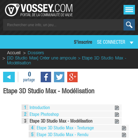
S'inscrire
SE CONNECTER
Accueil
Dossiers
[3D Studio Max] Créer une ampoule > Etape 3D Studio Max -
Modélisation
0
partage
Etape 3D Studio Max - Modélisation
1
Introduction
2
Etape Photoshop
3
Etape 3D Studio Max - Modélisation
4
Etape 3D Studio Max - Texturage
5
Etape 3D Studio Max - Rendu