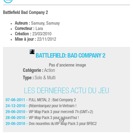
Battlefield Bad Company 2
Auteurs :
Samusy, Samusy
Correcteur :
Lara
Création :
23/03/2010
Mise à jour :
22/11/2012
BATTLEFIELD: BAD COMPANY 2
Pas d'ancienne image
Catégorie :
Action
Type :
Solo & Multi
LES DERNIÈRES ACTU DU JEU
07-06-2011 -
FULL METAL 2 : Bad Company 2
11-
24-12-2010 -
(Ré)embarquez pour le Vietnam !
08-
29-06-2010 -
VIP Map Pack 3 pour mercredi 7h (GMT+2)
18-
28-06-2010 -
VIP Map Pack 3 pour aujourd'hui !
07-
1
/
3
20-06-2010 -
Des nouvelles du VIP Map Pack 3 pour BFBC2
30-