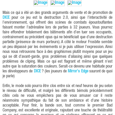
Mais ce qui a été un des grands arguments de vente et de promotion de
DICE
pour ce jeu est la destruction 2.0, ainsi que l'interactivité de
l'environnement, qui offrent des scènes de combats époustouflantes
faisant monter l'adrénaline lors de parties à 32 joueurs. Vous pourrez
faire effondrer totalement des bâtiments afin d'en tuer ses occupants,
contrairement au précédent opus qui ne bénéficiait que d'une destruction
partielle (présence de murs porteurs). A côté le moteur Frosbite semble
un peu dépassé par les événements si je puis utiliser l'expression. Ainsi
nous nous retrouvons face à des graphismes plutôt moyens pour un jeu
qui se dit d'avant-garde, gros problèmes d'aliasing ainsi que quelques
problèmes de cliping. Mais ce qui est flagrant et même gênant n'est
autre que la saturation des couleurs. Serait-ce devenu une habitude pour
les développeurs de
DICE
? (les joueurs de
Mirror's Edge
sauront de quoi
je parle)
Enfin, le mode solo pourra être clos entre six et neuf heures de jeu selon
le niveau de difficulté, et malgré les différents bémols précédemment
cités cela ne vous empêchera pas de vous amuser car il reste
néanmoins sympathique du fait de son ambiance et d'une histoire
acceptable. Pour finir, la bande son, tout comme le premier Bad
Company, est excellente et originale, rajoutant une touche de théâtralité