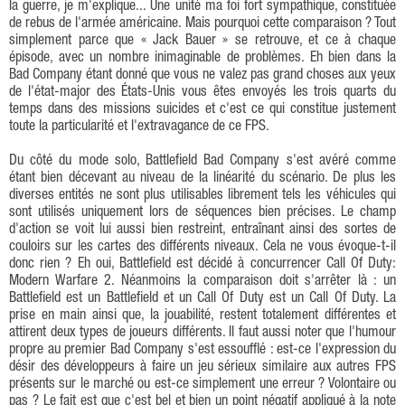
la guerre, je m'explique... Une unité ma foi fort sympathique, constituée
de rebus de l'armée américaine. Mais pourquoi cette comparaison ? Tout
simplement parce que « Jack Bauer » se retrouve, et ce à chaque
épisode, avec un nombre inimaginable de problèmes. Eh bien dans la
Bad Company étant donné que vous ne valez pas grand choses aux yeux
de l'état-major des États-Unis vous êtes envoyés les trois quarts du
temps dans des missions suicides et c'est ce qui constitue justement
toute la particularité et l'extravagance de ce FPS.
Du côté du mode solo, Battlefield Bad Company s'est avéré comme
étant bien décevant au niveau de la linéarité du scénario. De plus les
diverses entités ne sont plus utilisables librement tels les véhicules qui
sont utilisés uniquement lors de séquences bien précises. Le champ
d'action se voit lui aussi bien restreint, entraînant ainsi des sortes de
couloirs sur les cartes des différents niveaux. Cela ne vous évoque-t-il
donc rien ? Eh oui, Battlefield est décidé à concurrencer Call Of Duty:
Modern Warfare 2. Néanmoins la comparaison doit s'arrêter là : un
Battlefield est un Battlefield et un Call Of Duty est un Call Of Duty. La
prise en main ainsi que, la jouabilité, restent totalement différentes et
attirent deux types de joueurs différents. Il faut aussi noter que l'humour
propre au premier Bad Company s'est essoufflé : est-ce l'expression du
désir des développeurs à faire un jeu sérieux similaire aux autres FPS
présents sur le marché ou est-ce simplement une erreur ? Volontaire ou
pas ? Le fait est que c'est bel et bien un point négatif appliqué à la note