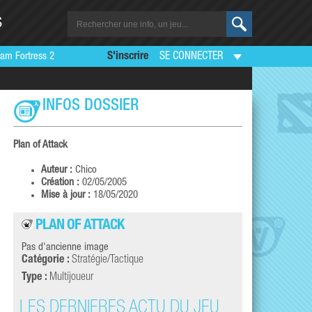
S
am Fortress 2
S'inscrire
SE CONNECTER
INFOS DOSSIER
Plan of Attack
Auteur :
Chico
Création :
02/05/2005
Mise à jour :
18/05/2020
PLAN OF ATTACK
Pas d'ancienne image
Catégorie :
Stratégie/Tactique
Type :
Multijoueur
LES DERNIÈRES ACTU DU JEU
LES DERNI