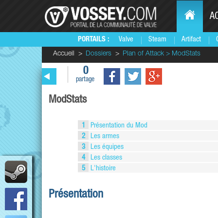
A
PORTAILS :
Valve
Steam
Artifact
Accueil
Dossiers
Plan of Attack > ModStats
0
partage
ModStats
1
Présentation du Mod
2
Les armes
3
Les équipes
4
Les classes
5
L'histoire
Présentation