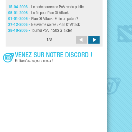
15-04-2006 -
Le code source de PoA rendu public
06-10-2005 -
[MAJ]P
05-01-2006 -
La fin pour Plan Of Attack
04-10-2005 -
Plan o
01-01-2006 -
Plan Of Attack : Enfin un patch ?
30-09-2005 -
PoA :
27-12-2005 -
Neuvième soirée : Plan Of Attack
28-09-2005 -
PoA bê
28-10-2005 -
Tournoi PoA : 150$ à la clef
03-09-2005 -
PoA : 
1
/
3
VENEZ SUR NOTRE DISCORD !
En live c'est toujours mieux !