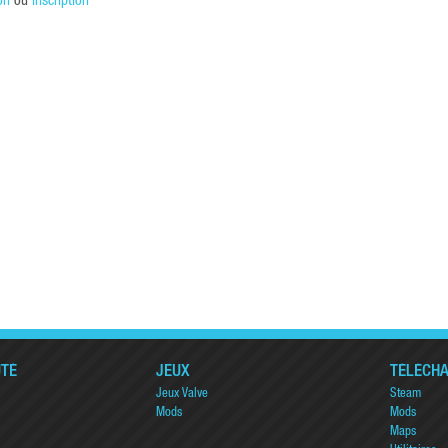
on
ou
inscription
TÉ
JEUX
TÉLÉCH
Jeux Valve
Steam
Mods
Mods
Maps