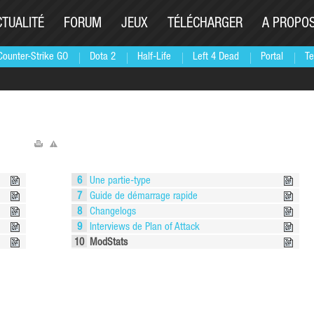
CTUALITÉ
FORUM
JEUX
TÉLÉCHARGER
A PROPO
Counter-Strike GO
Dota 2
Half-Life
Left 4 Dead
Portal
Te
6
Une partie-type
7
Guide de démarrage rapide
8
Changelogs
9
Interviews de Plan of Attack
10
ModStats