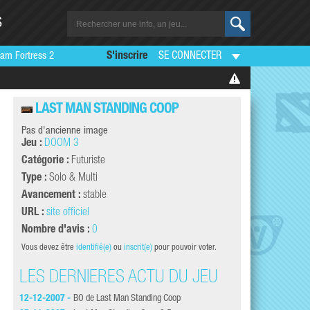
S
am Fortress 2
S'inscrire
SE CONNECTER
LAST MAN STANDING COOP
Pas d'ancienne image
Jeu :
DOOM 3
Catégorie :
Futuriste
Type :
Solo & Multi
Avancement :
stable
URL :
site officiel
Nombre d'avis :
0
Vous devez être
identifié(e)
ou
inscrit(e)
pour pouvoir voter.
LES DERNIÈRES ACTU DU JEU
12-12-2007 -
BO de Last Man Standing Coop