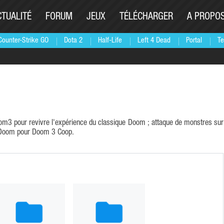
CTUALITÉ
FORUM
JEUX
TÉLÉCHARGER
A PROPO
Counter-Strike GO
Dota 2
Half-Life
Left 4 Dead
Portal
Te
m3 pour revivre l'expérience du classique Doom ; attaque de monstres sur
c Doom pour Doom 3 Coop.