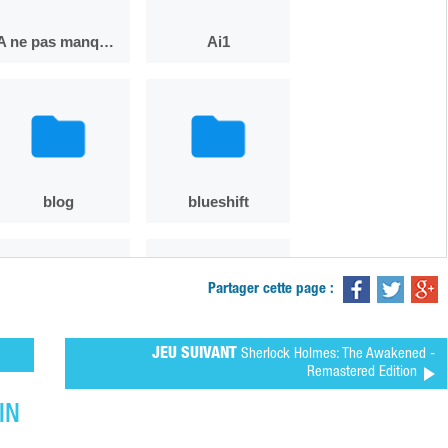
Partager cette page :
JEU SUIVANT
Sherlock Holmes: The Awakened -
Remastered Edition
IN