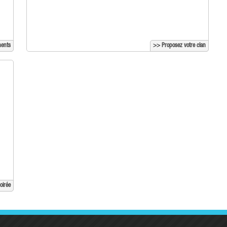
ments
>> Proposez votre clan
oirée