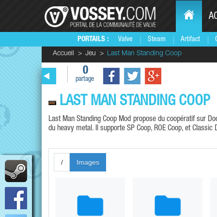
A
PORTAILS :
Valve
Steam
Artifact
Accueil
Jeu
Last Man Standing Coop
0
partage
LAST MAN STANDING COOP
Last Man Standing Coop Mod propose du coopératif sur Doo
du heavy metal. Il supporte SP Coop, ROE Coop, et Classi