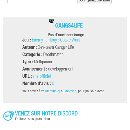
>> Proposez une soirée
GANGS4LIFE
Pas d'ancienne image
Jeu :
Enemy Territory : Quake Wars
Auteur :
Dev-team Gangs4Life
Catégorie :
Deathmatch
Type :
Multijoueur
Avancement :
developpement
URL :
site officiel
Nombre d'avis :
0
Vous devez être
identifié(e)
ou
inscrit(e)
pour pouvoir voter.
VENEZ SUR NOTRE DISCORD !
En live c'est toujours mieux !