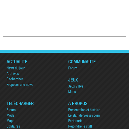
ACTUALITÉ
COMMUNAUTÉ
News du jour
Forum
Archives
Rechercher
JEUX
Proposer une news
Jeux Valve
Mods
TÉLÉCHARGER
A PROPOS
Steam
Présentation et histoire
Mods
Le staff de Vossey.com
Maps
Partenariat
Utilitaires
Rejoindre le staff