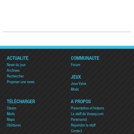
ACTUALITÉ
COMMUNAUTÉ
News du jour
Forum
Archives
Rechercher
JEUX
Proposer une news
Jeux Valve
Mods
TÉLÉCHARGER
A PROPOS
Steam
Présentation et histoire
Mods
Le staff de Vossey.com
Maps
Partenariat
Utilitaires
Rejoindre le staff
Contact