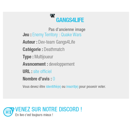
GANGS4LIFE
Pas d'ancienne image
Jeu :
Enemy Territory : Quake Wars
Auteur :
Dev-team Gangs4Life
Catégorie :
Deathmatch
Type :
Multijoueur
Avancement :
developpement
URL :
site officiel
Nombre d'avis :
0
Vous devez être
identifié(e)
ou
inscrit(e)
pour pouvoir voter.
VENEZ SUR NOTRE DISCORD !
En live c'est toujours mieux !