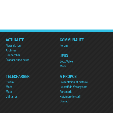
ACTUALITÉ
COMMUNAUTÉ
News du jour
Forum
Archives
Rechercher
JEUX
Proposer une news
Jeux Valve
Mods
TÉLÉCHARGER
A PROPOS
Steam
Présentation et histoire
Mods
Le staff de Vossey.com
Maps
Partenariat
Utilitaires
Rejoindre le staff
Contact