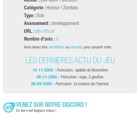
Auteur :
Dev-team Periculum
Catégorie :
Horreur / Zombies
Type :
Solo
Avancement :
developpement
URL :
site officiel
Nombre d'avis :
0
Vous devez être
identifié(e)
ou
inscrit(e)
pour pouvoir voter.
LES DERNIÈRES ACTU DU JEU
15-11-2005 -
Periculum : update de Novembre
08-11-2005 -
Periculum : oups, 3 gouttes
06-09-2005 -
Periculum : la science de l'horreur
VENEZ SUR NOTRE DISCORD !
En live c'est toujours mieux !