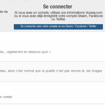
Se connecter
le via
Si vous avez un compte, utilisez vos informations Vossey.com
ou si vous avez déjà enregistré votre compte Steam, Facebook
ou Twitter.
Se connecter avec votre compte ou via Steam / Facebook / Twitter
ls....legerement en dessous quoi :/
u, alors c'est normal que la qualité n'est pas encore là, les images
e :sweat: