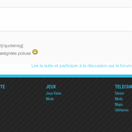
xD[/quotemsg]
areignées poilues
Lire la suite et participer à la discussion sur le forum
TÉ
JEUX
TÉLÉCH
Jeux Valve
Steam
Mods
Mods
Maps
Utilitaires