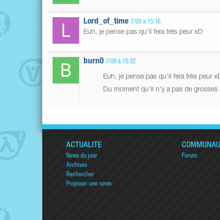
Lord_of_time
7/09 à 15:16
Euh, je pense pas qu'il fera très peur xD
burn0
7/09 à 15:32
Euh, je pense pas qu'il fera très peur 
Du moment qu'il n'y a pas de grosses 
ACTUALITÉ
COMMUNAU
News du jour
Forum
Archives
Rechercher
Proposer une news