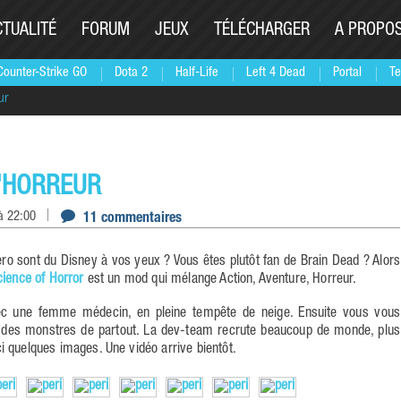
CTUALITÉ
FORUM
JEUX
TÉLÉCHARGER
A PROPO
Counter-Strike GO
Dota 2
Half-Life
Left 4 Dead
Portal
Te
ur
L'HORREUR
à 22:00
11 commentaires
cience of Horror
est un mod qui mélange Action, Aventure, Horreur.
avec une femme médecin, en pleine tempête de neige. Ensuite vous vous
c des monstres de partout. La dev-team recrute beaucoup de monde, plus
i quelques images. Une vidéo arrive bientôt.