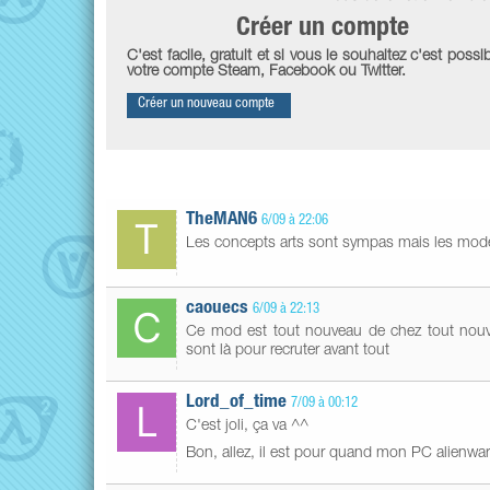
Créer un compte
C'est facile, gratuit et si vous le souhaitez c'est possib
votre compte Steam, Facebook ou Twitter.
Créer un nouveau compte
TheMAN6
6/09 à 22:06
Les concepts arts sont sympas mais les mode
caouecs
6/09 à 22:13
Ce mod est tout nouveau de chez tout nouvea
sont là pour recruter avant tout
Lord_of_time
7/09 à 00:12
C'est joli, ça va ^^
Bon, allez, il est pour quand mon PC alienwar