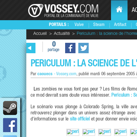
A
PORTAILS :
Valve
Steam
Artifact
Accueil
Actualité
Periculum : la science de l'horre
0
partage
PERICULUM : LA SCIENCE DE 
Par
caouecs
-
Vossey.com
, publié
mardi 06 septembre 2005 
Les zombies ne vous font pas peur ? Les films de Romero sont du Disney à vos yeux ? Vous êtes plutôt fan de Brain Dead ? Alors
ce mod devrait sans doute vous intéresser.
Periculum : S
Le scénario vous plonge à Colorado Spring, la ville 
retrouverez plonger dans un univers assez étrange ave
d'informations sur le
site officiel
et pour donner envie voic