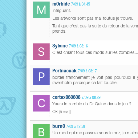
m0rbide
7/09 à 04:45
Intriguant.
Les artworks sont pas mal foutus je trouve.
Tant que c'est pas la suite du retour de la ve
prends.
Sylvine
7/09 à 08:16
C'est chiant tous ces mods sur les zombies..
Portnaouak
7/09 à 08:17
bordel franchement je voit pas pourquoi il
ravenholm parceque ca fait louche.
cortex060606
7/09 à 08:39
Yaura le zombie du Dr Quinn dans le jeu ?
Ok je => []
burn0
7/09 à 12:58
Un mod qui me passera sous le nez, je n'aim