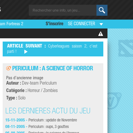
S
am Fortress 2
S'inscrire
SE CONNECTER
ARTICLE SUIVANT :
Cyberleagues saison 2, c'est
parti !
PERICULUM : A SCIENCE OF HORROR
Pas d'ancienne image
Auteur :
Dev-team Periculum
Catégorie :
Horreur / Zombies
Type :
Solo
LES DERNIÈRES ACTU DU JEU
15-11-2005 -
Periculum : update de Novembre
08-11-2005 -
Periculum : oups, 3 gouttes