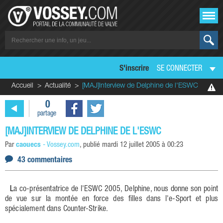
S'inscrire
SE CONNECTER
Accueil
Actualité
[MAJ]Interview de Delphine de l'ESWC
0
partage
[MAJ]INTERVIEW DE DELPHINE DE L'ESWC
Par
caouecs
-
Vossey.com
, publié
mardi 12 juillet 2005 à 00:23
43 commentaires
La co-présentatrice de l'ESWC 2005, Delphine, nous donne son point
de vue sur la montée en force des filles dans l'e-Sport et plus
spécialement dans Counter-Strike.