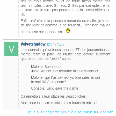
des tournois mixtes ok et de toute façon même des
teams mixtes... avec 3 mecs, 2 filles par exemple... enfin
je veux dire je vois pas pourquoi on fait cette différence
ici.
Enfin bref c'était la pensée embrumée du matin. je viens
de me lever et comme le pc tournait... bref bon ma vie
n'interesse personne je sais
Velvetshadow
12/07 à 10:05
Je reconnais qu'avoir des joueuse ET des joueursdans la
meme team et pareil de l'autre coté devrait surement
ajouter un peu de "pep's" au jeu!
Malorie: Sale noob!
Jack: Wa l'ot' hé! retourne faire la vaisselle!
Malorie: qui t'as owned ya 5minutes et qui
te met 30-3 en score?
Console: Jack leave the game
Ca remetrais a leur place les vieux clichés!
Moi, pour les team mixtes et les tournois mixtes!
Lire la suite et participer à la discussion sur le forum