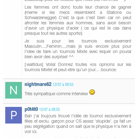
Les femmes ont donc toute leur chance de gagner
(meme si les mecs resemblent a Stallone ou
Schwarzenegger) C'est la que c'est bien car on peut
afronter les femmes aux hommes, sans avoir besoin
d'avoir un physique d'acier ( ce qui est le cas dans
presque tout les autres sports!)
Je suis pour les tournois exclusivement
Masculin...,Feminin...,mais je suis encore plus pour
l'idee de faire un tournois Mixte avec lequel on pourai
bien avoir des surprise! ^^
[:waltidus] Voila! Donnez toutes vos opnions sur les
tournois Mixte! et peut-etre qu'un jour... :bounce:
nightmare62
12/07 à 09:53
Très sympatique comme interview
p0t4t0
12/07 à 09:55
Bah j'ai toujours trouvé l'idée de tournoi exclusivement
filles et exclu. garçon pour CS assez 'stupide'. ça fait un
peu ségrégation quand on sait que le physique n'a rien à
voir ici.