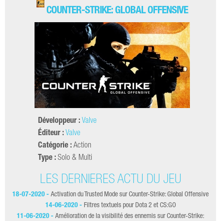
COUNTER-STRIKE: GLOBAL OFFENSIVE
Développeur :
Valve
Éditeur :
Valve
Catégorie :
Action
Type :
Solo & Multi
LES DERNIÈRES ACTU DU JEU
18-07-2020 -
Activation du Trusted Mode sur Counter-Strike: Global Offensive
0
14-06-2020 -
Filtres textuels pour Dota 2 et CS:GO
23
11-06-2020 -
Amélioration de la visibilité des ennemis sur Counter-Strike: