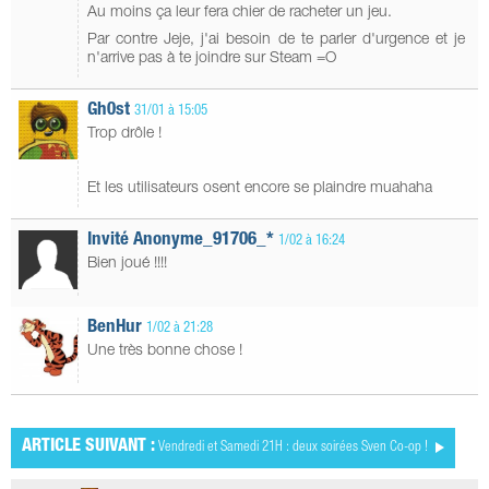
Au moins ça leur fera chier de racheter un jeu.
Par contre Jeje, j'ai besoin de te parler d'urgence et je
n'arrive pas à te joindre sur Steam =O
Gh0st
31/01 à 15:05
Trop drôle !
Et les utilisateurs osent encore se plaindre muahaha
Invité Anonyme_91706_*
1/02 à 16:24
Bien joué !!!!
BenHur
1/02 à 21:28
Une très bonne chose !
ARTICLE SUIVANT :
Vendredi et Samedi 21H : deux soirées Sven Co-op !