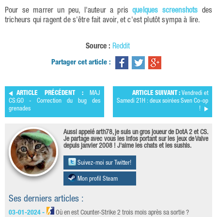
Pour se marrer un peu, l'auteur a pris
quelques screenshots
des
tricheurs qui ragent de s'être fait avoir, et c'est plutôt sympa à lire.
Source :
Reddit
Partager cet article :
ARTICLE PRÉCÉDENT :
MAJ
ARTICLE SUIVANT :
Vendredi et
CS:GO - Correction du bug des
Samedi 21H : deux soirées Sven Co-op
grenades
!
Aussi appelé arth78, je suis un gros joueur de DotA 2 et CS.
Je partage avec vous les infos portant sur les jeux de Valve
depuis janvier 2008 ! J'aime les chats et les sushis.
Suivez-moi sur Twitter!
Mon profil Steam
Ses derniers articles :
03-01-2024 -
Où en est Counter-Strike 2 trois mois après sa sortie ?