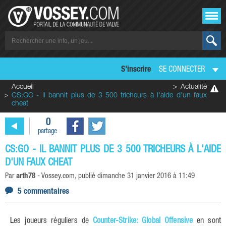
S'inscrire
SE CONNECTER
Accueil
Actualité
CS:GO - Il bannit plus de 3 500 tricheurs à l'aide d'un faux
cheat
0
partage
CS:GO - IL BANNIT PLUS DE 3 500 TRICHEURS À L'AIDE
D'UN FAUX CHEAT
Par
arth78
-
Vossey.com
, publié
dimanche 31 janvier 2016 à 11:49
5 commentaires
Les joueurs réguliers de
Counter-Strike: Global Offensive
en sont