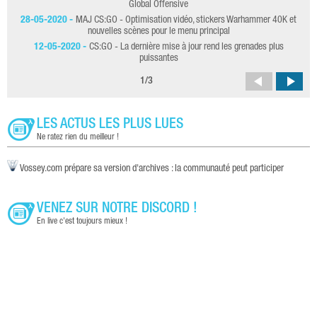
Global Offensive
28-05-2020 -
MAJ CS:GO - Optimisation vidéo, stickers Warhammer 40K et
20
nouvelles scènes pour le menu principal
12-05-2020 -
CS:GO - La dernière mise à jour rend les grenades plus
puissantes
1
/
3
LES ACTUS LES PLUS LUES
Ne ratez rien du meilleur !
Vossey.com prépare sa version d'archives : la communauté peut participer
VENEZ SUR NOTRE DISCORD !
En live c'est toujours mieux !