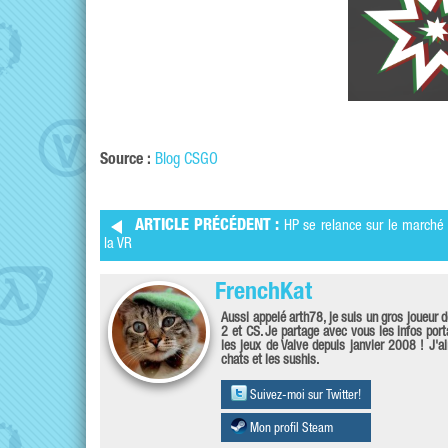
Source :
Blog CSGO
ARTICLE PRÉCÉDENT :
HP se relance sur le marché
la VR
FrenchKat
Aussi appelé arth78, je suis un gros joueur 
2 et CS. Je partage avec vous les infos port
les jeux de Valve depuis janvier 2008 ! J'a
chats et les sushis.
Suivez-moi sur Twitter!
Mon profil Steam