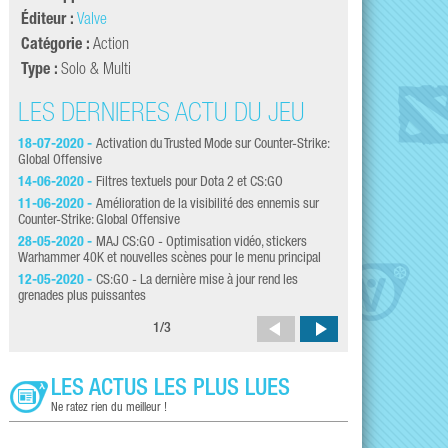
Éditeur :
Valve
Catégorie :
Action
Type :
Solo & Multi
LES DERNIÈRES ACTU DU JEU
LES DERNI
18-07-2020 -
Activation du Trusted Mode sur Counter-Strike:
05-05-2020 -
CS:GO 
Global Offensive
noscope à travers une
14-06-2020 -
Filtres textuels pour Dota 2 et CS:GO
23-04-2020 -
Fuite 
risquez-vous à jouer 
11-06-2020 -
Amélioration de la visibilité des ennemis sur
Counter-Strike: Global Offensive
21-06-2019 -
Counte
28-05-2020 -
MAJ CS:GO - Optimisation vidéo, stickers
20-01-2019 -
Portal
Warhammer 40K et nouvelles scènes pour le menu principal
Danger Zone de CS:G
12-05-2020 -
CS:GO - La dernière mise à jour rend les
26-12-2018 -
Counte
grenades plus puissantes
1
/
3
LES ACTUS LES PLUS LUES
Ne ratez rien du meilleur !