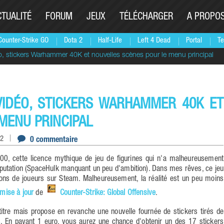
CTUALITÉ
FORUM
JEUX
TÉLÉCHARGER
A PROPO
Counter-Strike GO
Dota 2
Half-Life
Left 4 Dead
Portal
Te
, stickers Warhammer 40K et nouvelles scènes pour le menu principal
 VIDÉO, STICKERS WARHAMMER 40K ET
MENU PRINCIPAL
22
0 commentaire
0, cette licence mythique de jeu de figurines qui n'a malheureusement
 réputation (SpaceHulk manquant un peu d'ambition). Dans mes rêves, ce jeu
lions de joueurs sur Steam. Malheureusement, la réalité est un peu moins
 mise à jour
de
Counter-Strike: Global Offensive
.
titre mais propose en revanche une nouvelle fournée de stickers tirés de
 En payant 1 euro, vous aurez une chance d'obtenir un des 17 stickers