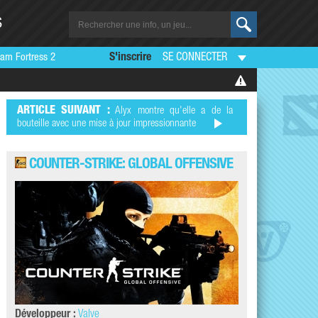
S
am Fortress 2
S'inscrire
SE CONNECTER
ARTICLE SUIVANT :
Alyx montre qu'elle a de la
bouteille avec une mise à jour impressionnante
COUNTER-STRIKE: GLOBAL OFFENSIVE
Développeur :
Valve