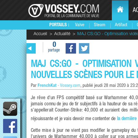
A
PORTAILS :
Valve
Steam
Artifact
Accueil
Actualité
MAJ CS:GO - Optimisation vidéo
0
partage
MAJ CS:GO - OPTIMISATION
NOUVELLES SCÈNES POUR LE 
Par
FrenchKat
-
Vossey.com
, publié
jeudi 28 mai 2020 à 23:
Je rêve d'un FPS compétitif basé sur Warhammer 40,00
jamais connu de jeu de tir subjectifs à la hauteur de sa
s'appellerait Counter-Strike: 40,000 et auraient des mil
réjouissante et je vais devoir me contenter de
la dernière
Cette mise à jour ne vient pas modifier le gameplay du 
l'univers de Warhammer 40,000 à coller sur vos armes.