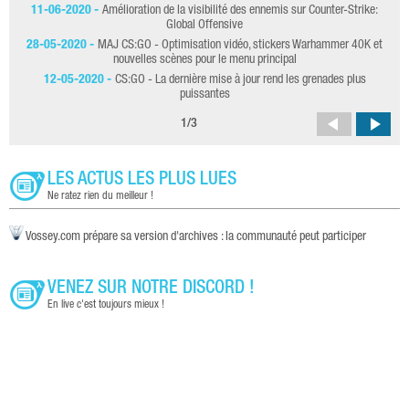
23
11-06-2020 -
Amélioration de la visibilité des ennemis sur Counter-Strike:
Global Offensive
28-05-2020 -
MAJ CS:GO - Optimisation vidéo, stickers Warhammer 40K et
20
nouvelles scènes pour le menu principal
12-05-2020 -
CS:GO - La dernière mise à jour rend les grenades plus
puissantes
1
/
3
LES ACTUS LES PLUS LUES
Ne ratez rien du meilleur !
Vossey.com prépare sa version d'archives : la communauté peut participer
VENEZ SUR NOTRE DISCORD !
En live c'est toujours mieux !