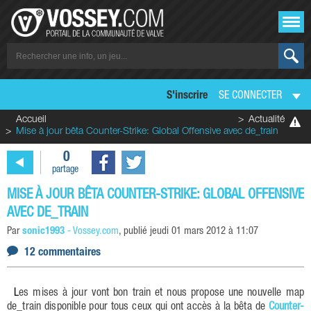
S'inscrire
SE CONNECTER
Accueil
Actualité
Mise à jour bêta Counter-Strike: Global Offensive avec de_train
0
partage
MISE À JOUR BÊTA COUNTER-STRIKE: GLOBAL OFFENSIVE
AVEC DE_TRAIN
Par
sonic1993
-
Vossey.com
, publié
jeudi 01 mars 2012 à 11:07
12 commentaires
Les mises à jour vont bon train et nous propose une nouvelle map
de_train disponible pour tous ceux qui ont accès à la bêta de
Counter-