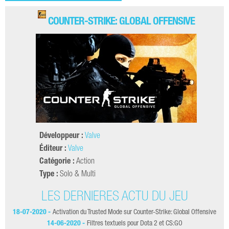
COUNTER-STRIKE: GLOBAL OFFENSIVE
Développeur :
Valve
Éditeur :
Valve
Catégorie :
Action
Type :
Solo & Multi
LES DERNIÈRES ACTU DU JEU
18-07-2020 -
Activation du Trusted Mode sur Counter-Strike: Global Offensive
0
14-06-2020 -
Filtres textuels pour Dota 2 et CS:GO