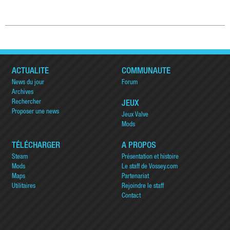
ACTUALITÉ
COMMUNAUTÉ
News du jour
Forum
Archives
Rechercher
JEUX
Proposer une news
Jeux Valve
Mods
TÉLÉCHARGER
A PROPOS
Steam
Présentation et histoire
Mods
Le staff de Vossey.com
Maps
Partenariat
Utilitaires
Rejoindre le staff
Contact