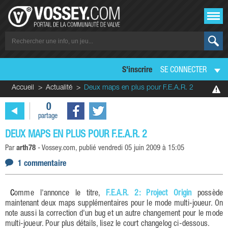
S'inscrire
SE CONNECTER
Accueil
Actualité
Deux maps en plus pour F.E.A.R. 2
0
partage
DEUX MAPS EN PLUS POUR F.E.A.R. 2
Par
arth78
-
Vossey.com
, publié
vendredi 05 juin 2009 à 15:05
1 commentaire
Comme l'annonce le titre,
F.E.A.R. 2: Project Origin
possède
maintenant deux maps supplémentaires pour le mode multi-joueur. On
note aussi la correction d'un bug et un autre changement pour le mode
multi-joueur. Pour plus détails, lisez le court changelog ci-dessous.