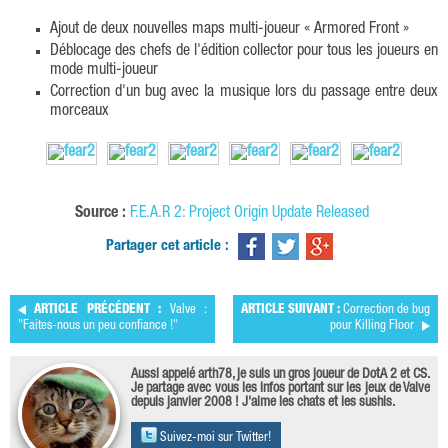
Ajout de deux nouvelles maps multi-joueur « Armored Front »
Déblocage des chefs de l'édition collector pour tous les joueurs en
mode multi-joueur
Correction d'un bug avec la musique lors du passage entre deux
morceaux
Source :
F.E.A.R 2: Project Origin Update Released
Partager cet article :
ARTICLE PRÉCÉDENT :
Valve :
ARTICLE SUIVANT :
Correction de bug
"Faites-nous un peu confiance !"
pour Killing Floor
Aussi appelé arth78, je suis un gros joueur de DotA 2 et CS.
Je partage avec vous les infos portant sur les jeux de Valve
depuis janvier 2008 ! J'aime les chats et les sushis.
Suivez-moi sur Twitter!