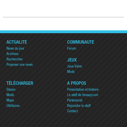
ACTUALITÉ
COMMUNAUTÉ
News du jour
Forum
Archives
Rechercher
JEUX
Proposer une news
Jeux Valve
Mods
TÉLÉCHARGER
A PROPOS
Steam
Présentation et histoire
Mods
Le staff de Vossey.com
Maps
Partenariat
Utilitaires
Rejoindre le staff
Contact