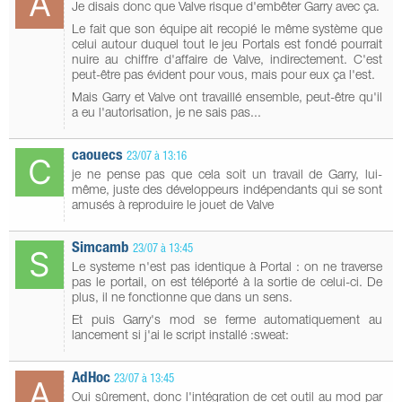
Je disais donc que Valve risque d'embêter Garry avec ça.
Le fait que son équipe ait recopié le même système que
celui autour duquel tout le jeu Portals est fondé pourrait
nuire au chiffre d'affaire de Valve, indirectement. C'est
peut-être pas évident pour vous, mais pour eux ça l'est.
Mais Garry et Valve ont travaillé ensemble, peut-être qu'il
a eu l'autorisation, je ne sais pas...
caouecs
23/07 à 13:16
je ne pense pas que cela soit un travail de Garry, lui-
même, juste des développeurs indépendants qui se sont
amusés à reproduire le jouet de Valve
Simcamb
23/07 à 13:45
Le systeme n'est pas identique à Portal : on ne traverse
pas le portail, on est téléporté à la sortie de celui-ci. De
plus, il ne fonctionne que dans un sens.
Et puis Garry's mod se ferme automatiquement au
lancement si j'ai le script installé :sweat:
AdHoc
23/07 à 13:45
Oui sûrement, donc l'intégration de cet outil au mod par