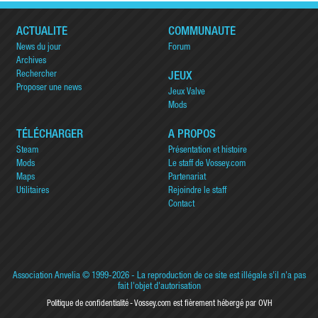
ACTUALITÉ
COMMUNAUTÉ
News du jour
Forum
Archives
Rechercher
JEUX
Proposer une news
Jeux Valve
Mods
TÉLÉCHARGER
A PROPOS
Steam
Présentation et histoire
Mods
Le staff de Vossey.com
Maps
Partenariat
Utilitaires
Rejoindre le staff
Contact
Association Anvelia
© 1999-2026 - La reproduction de ce site est illégale s'il n'a pas
fait l'objet d'autorisation
Politique de confidentialité
Vossey.com est fièrement hébergé par OVH