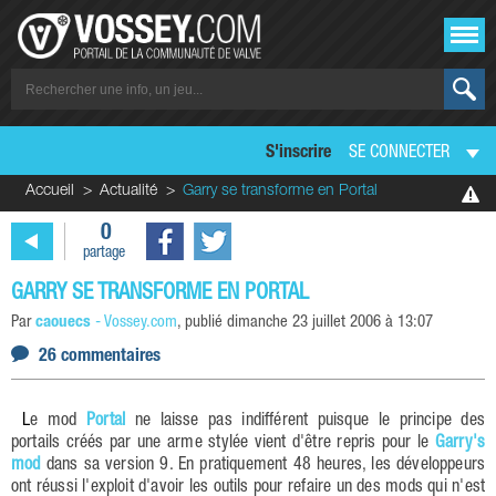
S'inscrire
SE CONNECTER
Accueil
Actualité
Garry se transforme en Portal
0
partage
GARRY SE TRANSFORME EN PORTAL
Par
caouecs
-
Vossey.com
, publié
dimanche 23 juillet 2006 à 13:07
26 commentaires
Le mod
Portal
ne laisse pas indifférent puisque le principe des
portails créés par une arme stylée vient d'être repris pour le
Garry's
mod
dans sa version 9. En pratiquement 48 heures, les développeurs
ont réussi l'exploit d'avoir les outils pour refaire un des mods qui n'est