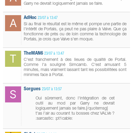
Garry ne devrait logiquement jamais se faire.
AdHoc
23/07 à 13:47
Si au final le résultat est le même et pompe une partie de
l'intérêt de Portals, ça peut ne pas plaire à Valve. Que ça
fonctionne de près ou de loin comme la technologie de
Portals, je crois que Valve s'en moque.
TheMAN6
23/07 à 13:47
C'est franchement à des lieues de qualité de Portal.
Comme l'a souligné Simcamb. C'est amusant 5
minutes, mais vraiment lassant tant les possibilitées sont
minimes face à Portal.
Sorgues
23/07 à 13:57
Oui sûrement, donc l'intégration de cet
outil au mod par Garry ne devrait
logiquement jamais se faire.[/quotemsg]
t'as l'air au courant tu bosses chez VALVe ?
:sarcastic: :pt1cable: