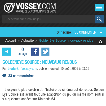
S'inscrire
SE CONNECTER
Accueil
Actualité
GoldenEye Source : nouveaux rendus
0
partage
GOLDENEYE SOURCE : NOUVEAUX RENDUS
Par
thedark
-
Vossey.com
, publié
mercredi 10 août 2005 à 08:39
33 commentaires
L'espion le plus célèbre de l'histoire du cinéma est de retour. Golden
Eye Source est avant tout une adaptation du jeu du même nom sorti il
y a quelques années sur Nintendo 64.