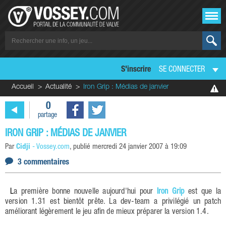
S'inscrire
SE CONNECTER
Accueil
Actualité
Iron Grip : Médias de janvier
0
partage
IRON GRIP : MÉDIAS DE JANVIER
Par
Cidji
-
Vossey.com
, publié
mercredi 24 janvier 2007 à 19:09
3 commentaires
La première bonne nouvelle aujourd'hui pour
Iron Grip
est que la
version 1.31 est bientôt prête. La dev-team a privilégié un patch
améliorant légèrement le jeu afin de mieux préparer la version 1.4.