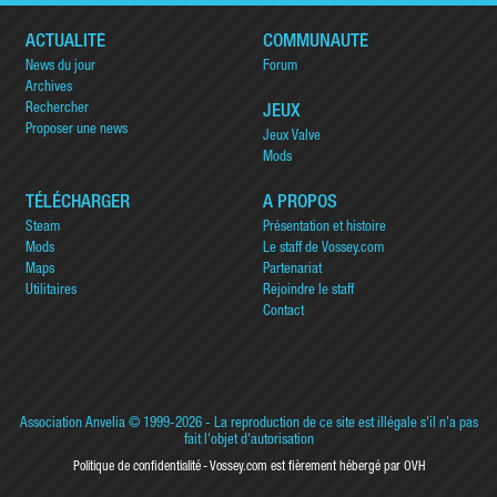
ACTUALITÉ
COMMUNAUTÉ
News du jour
Forum
Archives
Rechercher
JEUX
Proposer une news
Jeux Valve
Mods
TÉLÉCHARGER
A PROPOS
Steam
Présentation et histoire
Mods
Le staff de Vossey.com
Maps
Partenariat
Utilitaires
Rejoindre le staff
Contact
Association Anvelia
© 1999-2026 - La reproduction de ce site est illégale s'il n'a pas
fait l'objet d'autorisation
Politique de confidentialité
Vossey.com est fièrement hébergé par OVH