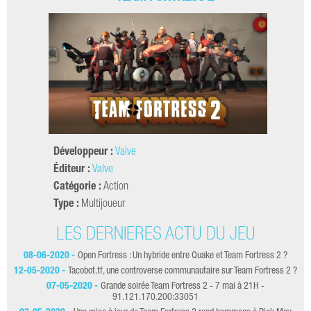
Développeur :
Valve
Éditeur :
Valve
Catégorie :
Action
Type :
Multijoueur
LES DERNIÈRES ACTU DU JEU
08-06-2020 -
Open Fortress : Un hybride entre Quake et Team Fortress 2 ?
23
12-05-2020 -
Tacobot.tf, une controverse communautaire sur Team Fortress 2 ?
07-05-2020 -
Grande soirée Team Fortress 2 - 7 mai à 21H -
91.121.170.200:33051
2