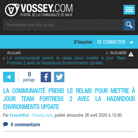
S'inscrire
SE CONNECTER
Accueil
Actualité
La communauté prend le relais pour mettre à jour Team
Fortress 2 avec la Hazardous Environments Update
0
partage
LA COMMUNAUTÉ PREND LE RELAIS POUR METTRE À
JOUR TEAM FORTRESS 2 AVEC LA HAZARDOUS
ENVIRONMENTS UPDATE
Par
FrenchKat
-
Vossey.com
, publié
dimanche 26 avril 2020 à 15:00
0 commentaire