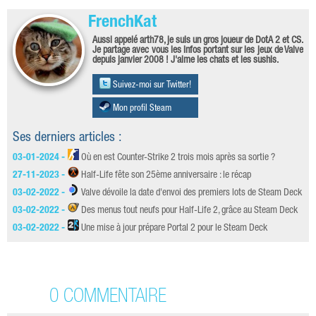
FrenchKat
Aussi appelé arth78, je suis un gros joueur de DotA 2 et CS.
Je partage avec vous les infos portant sur les jeux de Valve
depuis janvier 2008 ! J'aime les chats et les sushis.
Suivez-moi sur Twitter!
Mon profil Steam
Ses derniers articles :
03-01-2024 -
Où en est Counter-Strike 2 trois mois après sa sortie ?
27-11-2023 -
Half-Life fête son 25ème anniversaire : le récap
03-02-2022 -
Valve dévoile la date d'envoi des premiers lots de Steam Deck
03-02-2022 -
Des menus tout neufs pour Half-Life 2, grâce au Steam Deck
03-02-2022 -
Une mise à jour prépare Portal 2 pour le Steam Deck
0 COMMENTAIRE