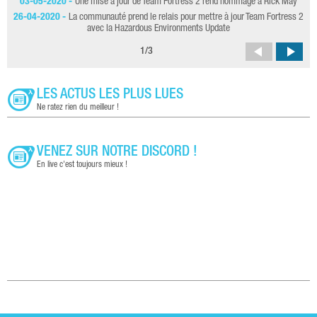
03-05-2020 -
Une mise à jour de Team Fortress 2 rend hommage à Rick May
26-04-2020 -
La communauté prend le relais pour mettre à jour Team Fortress 2
avec la Hazardous Environments Update
1
/
3
LES ACTUS LES PLUS LUES
Ne ratez rien du meilleur !
VENEZ SUR NOTRE DISCORD !
En live c'est toujours mieux !