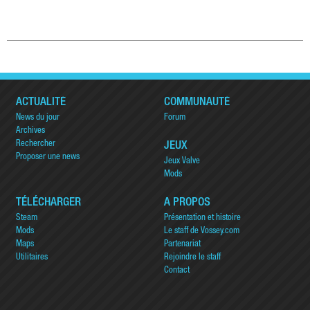
ACTUALITÉ
COMMUNAUTÉ
News du jour
Forum
Archives
Rechercher
JEUX
Proposer une news
Jeux Valve
Mods
TÉLÉCHARGER
A PROPOS
Steam
Présentation et histoire
Mods
Le staff de Vossey.com
Maps
Partenariat
Utilitaires
Rejoindre le staff
Contact