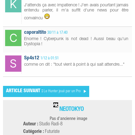
J'attends ça avec impatience ! J'en avais pourtant jamais
entendu parler, il m'a suffit d'une news pour être
convaincu
caporaltito
30/11 à 17:40
Enorme ! Cyberpunk is not dead ! Aussi beau qu'un
Dystopia !
Sp4s12
1/12 à 01:51
comme on dit : "tout vient à point à qui sait attendre..."
ARTICLE SUIVANT :
Le Hunter joué par un Pro
NEOTOKYO
Pas d'ancienne image
Auteur :
Studio Radi-8
Catégorie :
Futuriste