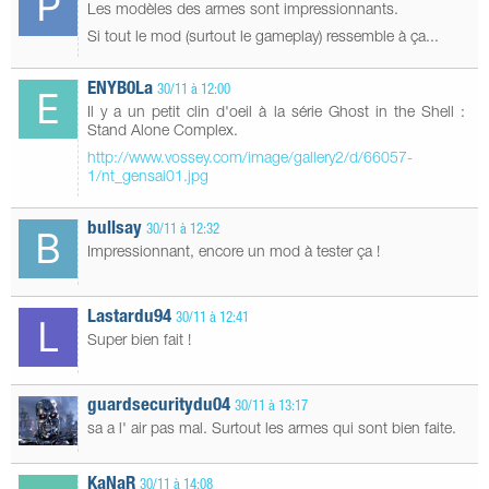
Les modèles des armes sont impressionnants.
Si tout le mod (surtout le gameplay) ressemble à ça...
ENYB0La
30/11 à 12:00
Il y a un petit clin d'oeil à la série Ghost in the Shell :
Stand Alone Complex.
http://www.vossey.com/image/gallery2/d/66057-
1/nt_gensai01.jpg
bullsay
30/11 à 12:32
Impressionnant, encore un mod à tester ça !
Lastardu94
30/11 à 12:41
Super bien fait !
guardsecuritydu04
30/11 à 13:17
sa a l' air pas mal. Surtout les armes qui sont bien faite.
KaNaR
30/11 à 14:08