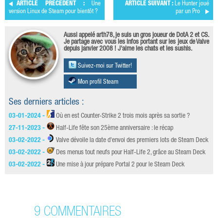
ARTICLE PRÉCÉDENT :
Une
ARTICLE SUIVANT :
Le Hunter joué
version Linux de Steam pour bientôt ?
par un Pro
Aussi appelé arth78, je suis un gros joueur de DotA 2 et CS.
Je partage avec vous les infos portant sur les jeux de Valve
depuis janvier 2008 ! J'aime les chats et les sushis.
Suivez-moi sur Twitter!
Mon profil Steam
Ses derniers articles :
03-01-2024 -
Où en est Counter-Strike 2 trois mois après sa sortie ?
27-11-2023 -
Half-Life fête son 25ème anniversaire : le récap
03-02-2022 -
Valve dévoile la date d'envoi des premiers lots de Steam Deck
03-02-2022 -
Des menus tout neufs pour Half-Life 2, grâce au Steam Deck
03-02-2022 -
Une mise à jour prépare Portal 2 pour le Steam Deck
9 COMMENTAIRES