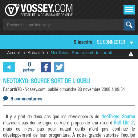
S'inscrire
SE CONNECTER
Accueil
Actualité
NeoTokyo: Source sort de l'oubli
0
partage
NEOTOKYO: SOURCE SORT DE L'OUBLI
Par
arth78
-
Vossey.com
, publié
dimanche 30 novembre 2008 à 09:54
9 commentaires
Il y a prêt de deux ans que les développeurs de
NeoTokyo: Source
n'avaient pas donné signe de vie à propos de leur mod d'
Half-Life 2
,
mais ce n'est pas pour autant qu'ils n'ont pas continué le
développement de leur progéniture. À notre grande surprise l'équipe