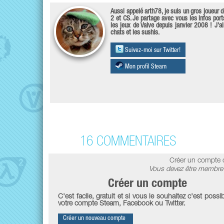
Aussi appelé arth78, je suis un gros joueur 
2 et CS. Je partage avec vous les infos port
les jeux de Valve depuis janvier 2008 ! J'a
chats et les sushis.
Suivez-moi sur Twitter!
Mon profil Steam
16 COMMENTAIRES
Créer un compte 
Vous devez être membre 
Créer un compte
C'est facile, gratuit et si vous le souhaitez c'est possib
votre compte Steam, Facebook ou Twitter.
Créer un nouveau compte