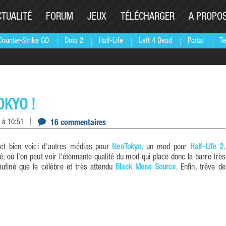
CTUALITÉ
FORUM
JEUX
TÉLÉCHARGER
A PROPO
Counter-Strike GO
Dota 2
Half-Life
Left 4 Dead
Portal
Te
OKYO !
 à 10:51
16 commentaires
 et bien voici d'autres médias pour
NeoTokyo
, un mod pour
Half-Life 2
.
sé, où l'on peut voir l'étonnante qualité du mod qui place donc la barre très
aufiné que le célèbre et très attendu
Black Mesa Source
. Enfin, trêve de