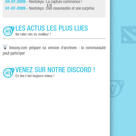
04-07-2009 -
Neotokyo : La capture commence !
14-12-2008 -
Premie
1
/
3
01-07-2009 -
Neotokyo : Des nouveautés et une surprise
30-11-2008 -
NeoTok
LES ACTUS LES PLUS LUES
Ne ratez rien du meilleur !
Vossey.com prépare sa version d'archives : la communauté
peut participer
VENEZ SUR NOTRE DISCORD !
En live c'est toujours mieux !