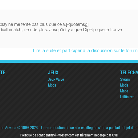
ameplay ne me tente pas plus que cela.[/quotemsg]
eathmatch, rien de plus. Jusqu'ici y a que DipRip que je trouve
Lire la suite et participer à la discussion sur le forum
TÉ
JEUX
TÉLÉCH
Jeux Valve
Steam
Mods
Mods
Maps
Utilitaires
ion Anvelia
© 1999-2026 - La reproduction de ce site est illégale s'il n'a pas fait l'objet d'au
Politique de confidentialité
Vossey.com est fièrement hébergé par OVH