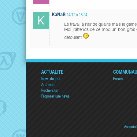
KaNaR
14/12 à 18:34
Le travail à l'air de qualité mais le g
Moi j'attends de ce mod un bon gros d
défoulant
ACTUALITÉ
COMMUNAU
News du jour
Forum
Archives
Rechercher
Proposer une news
Associat