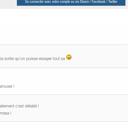
Se connecter avec votre compte ou via Steam / Facebook / Twitter
t la sortie qu'on puisse essayer tout sa
'amuser !
llement c'est détaillé !
 mesa !