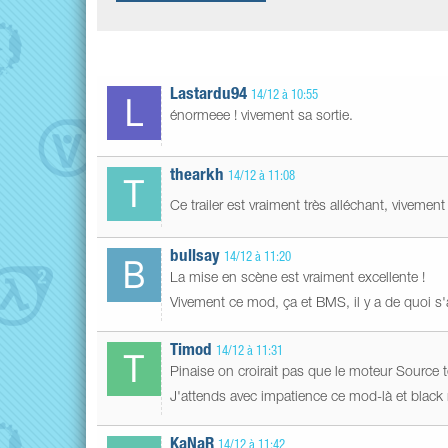
Lastardu94
14/12 à 10:55
énormeee ! vivement sa sortie.
thearkh
14/12 à 11:08
Ce trailer est vraiment très alléchant, vivemen
bullsay
14/12 à 11:20
La mise en scène est vraiment excellente !
Vivement ce mod, ça et BMS, il y a de quoi s
Timod
14/12 à 11:31
Pinaise on croirait pas que le moteur Source te
J'attends avec impatience ce mod-là et black
KaNaR
14/12 à 11:42