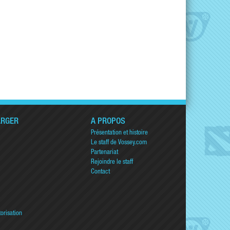
ARGER
A PROPOS
Présentation et histoire
Le staff de Vossey.com
Partenariat
Rejoindre le staff
Contact
torisation