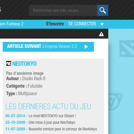
S
am Fortress 2
S'inscrire
SE CONNECTER
ARTICLE SUIVANT :
Empires Version 2.2
NEOTOKYO
Pas d'ancienne image
Auteur :
Studio Radi-8
Catégorie :
Futuriste
Type :
Multijoueur
LES DERNIÈRES ACTU DU JEU
LES DERNI
05-07-2014 -
Le mod NEOTOKYO sur Steam !
15-06-2009 -
Noob 
25-10-2009 -
Une mise à jour pour NeoTokyo
27-05-2009 -
Neoto
11-07-2009 -
Nouvelle version pour le serveur de Neotokyo
14-03-2009 -
OST d