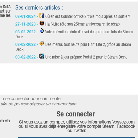
de DotA
Ses derniers articles :
ant sur
ime les
03-01-2024 -
Où en est Counter-Strike 2 trois mois après sa sortie ?
27-11-2023 -
Half-Life fête son 25ème anniversaire : le récap
03-02-2022 -
Valve dévoile la date d'envoi des premiers lots de Steam
Deck
03-02-2022 -
Des menus tout neufs pour Half-Life 2, grâce au Steam
Deck
03-02-2022 -
Une mise à jour prépare Portal 2 pour le Steam Deck
ou se connecter pour commenter
afin de pouvoir déposer un commentaire
Se connecter
le via
Si vous avez un compte, utilisez vos informations Vossey.com
ou si vous avez déjà enregistré votre compte Steam, Facebook
ou Twitter.