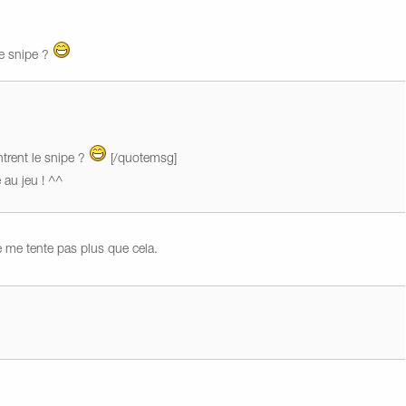
le snipe ?
ntrent le snipe ?
[/quotemsg]
 au jeu ! ^^
ne me tente pas plus que cela.