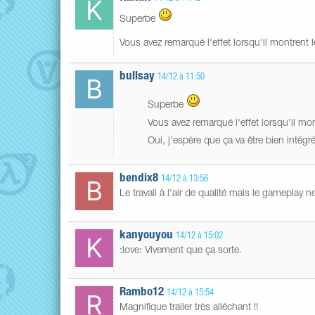
Superbe
Vous avez remarqué l'effet lorsqu'il montrent 
bullsay
14/12 à 11:50
Superbe
Vous avez remarqué l'effet lorsqu'il mo
Oui, j'espère que ça va être bien intégré
bendix8
14/12 à 13:56
Le travail à l'air de qualité mais le gameplay 
kanyouyou
14/12 à 15:02
:love: Vivement que ça sorte.
Rambo12
14/12 à 15:54
Magnifique trailer très alléchant !!