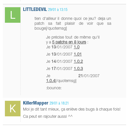
LITTLEDEVIL
29/01 à 13:15
tien d'ailleur il donne quoi ce jeu? deja un
patch sa fait plaisir de voir que sa
bouge[/quotemsg]
Je précise tout de même qu'il
y a
5 patchs en 8 jours
:
.
le
13
/01/2007
1.0
.
le
13
/01/2007
1.01
.
le
14
/01/2007
1.0.2
.
le
17
/01/2007
1.0.3
.
le
21
/01/2007
1.0.4
[/quotemsg]
:bounce:
KillerMapper
29/01 à 18:21
Moi je dit tant mieux, ça enlève des bugs à chaque fois!
Ca peut en rajouter aussi ^^