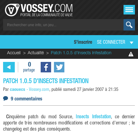
S'inscrire
SE CONNECTER
Accueil
Actualité
Patch 1.0.5 d'Insects Infestation
0
partage
PATCH 1.0.5 D'INSECTS INFESTATION
Par
caouecs
-
Vossey.com
, publié
samedi 27 janvier 2007 à 21:35
9 commentaires
Cinquième patch du mod Source,
Insects Infestation
, ce dernier
apporte de très nombreuses modifications et corrections d'erreur ; le
changelog est des plus conséquents.