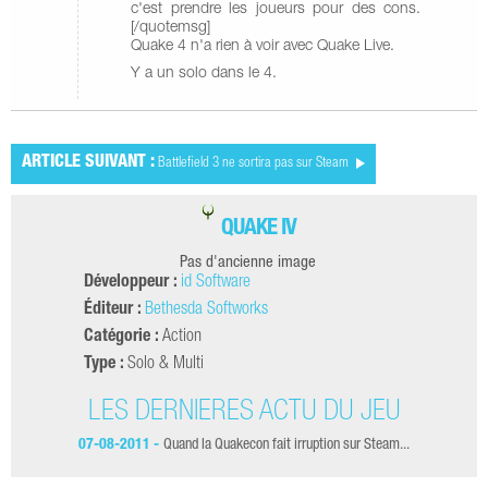
c'est prendre les joueurs pour des cons.
[/quotemsg]
Quake 4 n'a rien à voir avec Quake Live.
Y a un solo dans le 4.
ARTICLE SUIVANT :
Battlefield 3 ne sortira pas sur Steam
QUAKE IV
Pas d'ancienne image
Développeur :
id Software
Éditeur :
Bethesda Softworks
Catégorie :
Action
Type :
Solo & Multi
LES DERNIÈRES ACTU DU JEU
07-08-2011 -
Quand la Quakecon fait irruption sur Steam...