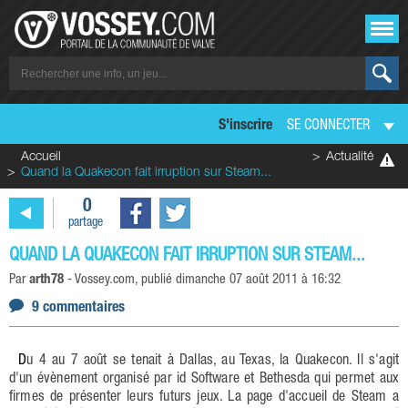
S'inscrire
SE CONNECTER
Accueil
Actualité
Quand la Quakecon fait irruption sur Steam...
0
partage
QUAND LA QUAKECON FAIT IRRUPTION SUR STEAM...
Par
arth78
-
Vossey.com
, publié
dimanche 07 août 2011 à 16:32
9 commentaires
Du 4 au 7 août se tenait à Dallas, au Texas, la Quakecon. Il s'agit
d'un évènement organisé par id Software et Bethesda qui permet aux
firmes de présenter leurs futurs jeux. La page d'accueil de Steam a