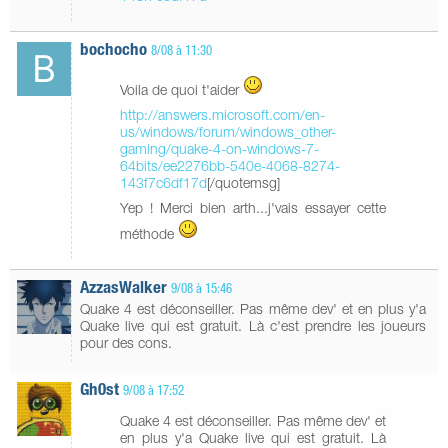
bochocho
8/08 à 11:30
Voila de quoi t'aider
http://answers.microsoft.com/en-
us/windows/forum/windows_other-
gaming/quake-4-on-windows-7-
64bits/ee2276bb-540e-4068-8274-
143f7c6df17d
[/quotemsg]
Yep ! Merci bien arth...j'vais essayer cette
méthode
AzzasWalker
9/08 à 15:46
Quake 4 est déconseiller. Pas même dev' et en plus y'a
Quake live qui est gratuit. Là c'est prendre les joueurs
pour des cons.
Gh0st
9/08 à 17:52
Quake 4 est déconseiller. Pas même dev' et
en plus y'a Quake live qui est gratuit. Là