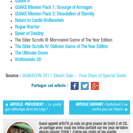
Quake IV
QUAKE Mission Pack 1: Scourge of Armagon
QUAKE Mission Pack 2: Dissolution of Eternity
Return to Castle Wolfenstein
Rogue Warrior
Spear of Destiny
The Elder Scrolls III: Morrowind Game of The Year Edition
The Elder Scrolls IV: Oblivion Game of The Year Edition
The Ultimate Doom
Wolfenstein 3D
Source :
QUAKECON 2011 Steam Sale -- Four Days of Special Deals
Partager cet article :
ARTICLE PRÉCÉDENT :
Le portal
ARTICLE SUIVANT :
Battlefield 3 ne
gun débarque dans les Lego !
sortira pas sur Steam
Aussi appelé arth78, je suis un gros joueur de DotA 2 et CS.
Je partage avec vous les infos portant sur les jeux de Valve
depuis janvier 2008 ! J'aime les chats et les sushis.