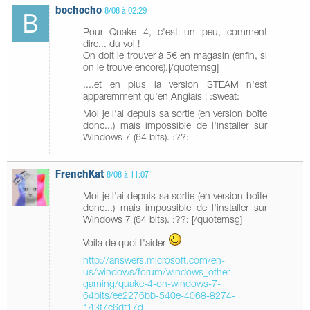
bochocho
8/08 à 02:29
Pour Quake 4, c'est un peu, comment
dire... du vol !
On doit le trouver à 5€ en magasin (enfin, si
on le trouve encore).[/quotemsg]
....et en plus la version STEAM n'est
apparemment qu'en Anglais ! :sweat:
Moi je l'ai depuis sa sortie (en version boîte
donc...) mais impossible de l'installer sur
Windows 7 (64 bits). :??:
FrenchKat
8/08 à 11:07
Moi je l'ai depuis sa sortie (en version boîte
donc...) mais impossible de l'installer sur
Windows 7 (64 bits). :??: [/quotemsg]
Voila de quoi t'aider
http://answers.microsoft.com/en-
us/windows/forum/windows_other-
gaming/quake-4-on-windows-7-
64bits/ee2276bb-540e-4068-8274-
143f7c6df17d