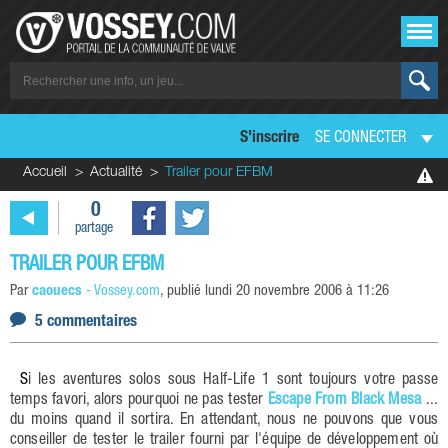
S'inscrire
SE CONNECTER
Accueil
Actualité
Trailer pour EFBM
0
partage
TRAILER POUR EFBM
Par
caouecs
-
Vossey.com
, publié
lundi 20 novembre 2006 à 11:26
5 commentaires
Si les aventures solos sous Half-Life 1 sont toujours votre passe
temps favori, alors pourquoi ne pas tester
Escape From Black Mesa
...
du moins quand il sortira. En attendant, nous ne pouvons que vous
conseiller de tester le trailer fourni par l'équipe de développement où