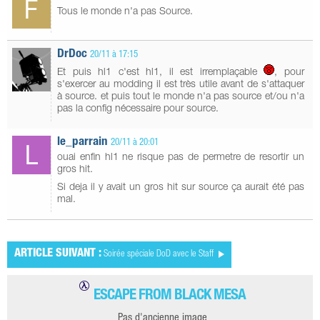
Tous le monde n'a pas Source.
DrDoc
20/11 à 17:15
Et puis hl1 c'est hl1, il est irremplaçable
, pour
s'exercer au modding il est très utile avant de s'attaquer
à source. et puis tout le monde n'a pas source et/ou n'a
pas la config nécessaire pour source.
le_parrain
20/11 à 20:01
ouai enfin hl1 ne risque pas de permetre de resortir un
gros hit.
Si deja il y avait un gros hit sur source ça aurait été pas
mal.
ARTICLE SUIVANT :
Soirée spéciale DoD avec le Staff
ESCAPE FROM BLACK MESA
Pas d'ancienne image