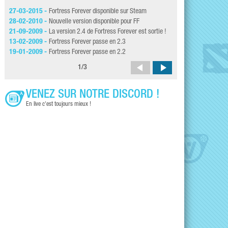
27-03-2015 -
Fortress Forever disponible sur Steam
15-09-2008 -
Hotfix
28-02-2010 -
Nouvelle version disponible pour FF
13-09-2008 -
Fortre
21-09-2009 -
La version 2.4 de Fortress Forever est sortie !
12-09-2008 -
Fortre
13-02-2009 -
Fortress Forever passe en 2.3
16-02-2008 -
Fortre
19-01-2009 -
Fortress Forever passe en 2.2
16-11-2007 -
Fortr
1
/
3
VENEZ SUR NOTRE DISCORD !
En live c'est toujours mieux !