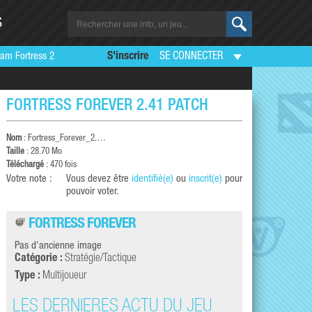
S
am Fortress 2
S'inscrire
SE CONNECTER
FORTRESS FOREVER 2.41 PATCH
Nom
:
Fortress_Forever_2.…
Taille
: 28.70 Mo
Téléchargé
: 470 fois
Votre note :
Vous devez être
identifié(e)
ou
inscrit(e)
pour
pouvoir voter.
FORTRESS FOREVER
Pas d'ancienne image
Catégorie :
Stratégie/Tactique
Type :
Multijoueur
LES DERNIÈRES ACTU DU JEU
LES DERNI