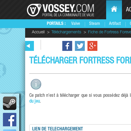
A
PORTAILS :
Valve
Steam
Artifact
Accueil
Téléchargements
Fiche de Fortress Forev
TÉLÉCHARGER FORTRESS FORE
Ce patch n'est à télécharger que si vous possédez déjà 
du jeu
.
LIEN DE TELECHARGEMENT