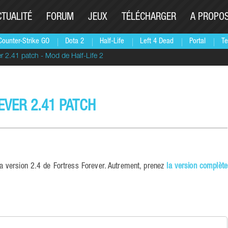
CTUALITÉ
FORUM
JEUX
TÉLÉCHARGER
A PROPO
Counter-Strike GO
Dota 2
Half-Life
Left 4 Dead
Portal
Te
er 2.41 patch - Mod de Half-Life 2
VER 2.41 PATCH
la version 2.4 de Fortress Forever. Autrement, prenez
la version complète