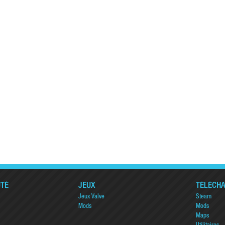
TÉ
JEUX
TÉLÉCH
Jeux Valve
Steam
Mods
Mods
Maps