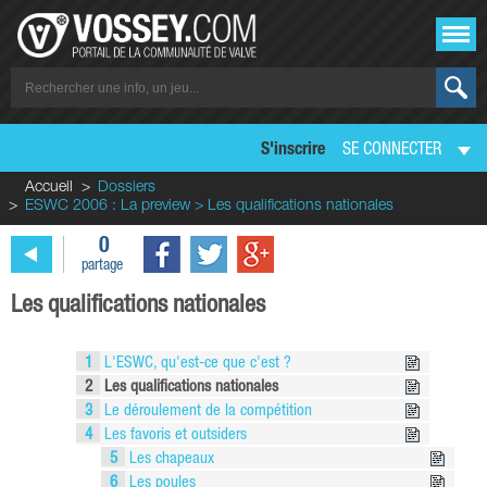
S'inscrire
SE CONNECTER
Accueil
Dossiers
ESWC 2006 : La preview > Les qualifications nationales
0
partage
Les qualifications nationales
1
L'ESWC, qu'est-ce que c'est ?
2
Les qualifications nationales
3
Le déroulement de la compétition
4
Les favoris et outsiders
5
Les chapeaux
6
Les poules