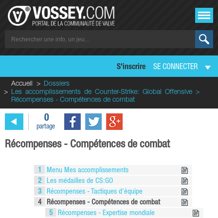
S'inscrire
SE CONNECTER
Accueil
Dossiers
Les accomplissements de Counter-Strike: Global Offensive >
Récompenses - Compétences de combat
0
partage
Récompenses - Compétences de combat
1
Menu Mes accomplissements
2
Les médailles de CS:GO
3
Récompenses - Tactiques d'équipe
4
Récompenses - Compétences de combat
5
Récompenses - Expertise mondiale