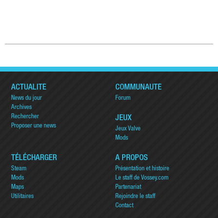
ACTUALITÉ
COMMUNAUTÉ
News du jour
Forum
Archives
Rechercher
JEUX
Proposer une news
Jeux Valve
Mods
TÉLÉCHARGER
A PROPOS
Steam
Présentation et histoire
Mods
Le staff de Vossey.com
Maps
Partenariat
Utilitaires
Rejoindre le staff
Contact