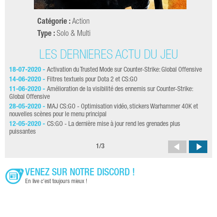
Catégorie :
Action
Type :
Solo & Multi
LES DERNIÈRES ACTU DU JEU
18-07-2020 -
Activation du Trusted Mode sur Counter-Strike: Global Offensive
05-
une
14-06-2020 -
Filtres textuels pour Dota 2 et CS:GO
23-
11-06-2020 -
Amélioration de la visibilité des ennemis sur Counter-Strike:
Global Offensive
21-
28-05-2020 -
MAJ CS:GO - Optimisation vidéo, stickers Warhammer 40K et
20-
nouvelles scènes pour le menu principal
26-
12-05-2020 -
CS:GO - La dernière mise à jour rend les grenades plus
puissantes
1
/
3
VENEZ SUR NOTRE DISCORD !
En live c'est toujours mieux !