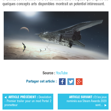
quelques concepts arts disponibles montrait un potentiel intéressant.
Source :
YouTube
Partager cet article :
ARTICLE PRÉCÉDENT :
Desolation
ARTICLE SUIVANT :
Et les jeux
- Premier trailer pour un mod Portal 2
nominés aux Steam Awards 2020
prometteur
sont...