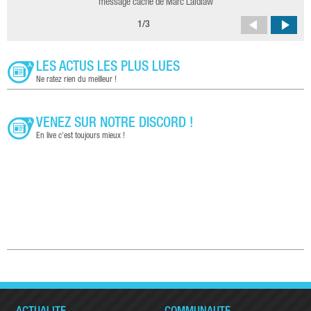
message caché de Marc Laidlaw
1
/
3
LES ACTUS LES PLUS LUES
Ne ratez rien du meilleur !
VENEZ SUR NOTRE DISCORD !
En live c'est toujours mieux !