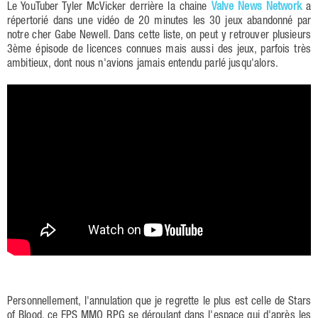
Le YouTuber Tyler McVicker derrière la chaine
Valve News Network
a
répertorié dans une vidéo de 20 minutes les 30 jeux abandonné par
notre cher Gabe Newell. Dans cette liste, on peut y retrouver plusieurs
3ème épisode de licences connues mais aussi des jeux, parfois très
ambitieux, dont nous n'avions jamais entendu parlé jusqu'alors.
Personnellement, l'annulation que je regrette le plus est celle de Stars
of Blood, ce FPS MMO RPG se déroulant dans l'espace qui d'après les