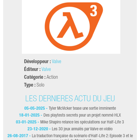
Développeur :
Valve
Éditeur :
Valve
Catégorie :
Action
Type :
Solo
LES DERNIÈRES ACTU DU JEU
05-05-2025 -
Tyler McVicker tease une sortie imminente
2
18-01-2025 -
Des playtests secrets pour un projet nommé HLX
19-
03-01-2025 -
Mike Shapiro relance les spéculations sur Half-Life 3
23-12-2020 -
Les 30 jeux annulés par Valve en vidéo
26-08-2017 -
La traduction française du scénario d'Half-Life 2: Episode 3 et le