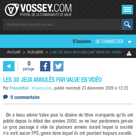
S'inscrire
SE CONNECTER
Accueil
Actualité
Les 30 jeux annulés par Valve en vidéo
0
partage
LES 30 JEUX ANNULÉS PAR VALVE EN VIDÉO
Par
FrenchKat
-
Vossey.com
, publié
mercredi 23 décembre 2020 à 12:22
0 commentaire
On a beau adorer Valve pour la dizaine de titres marquants qu'ils ont
publié depuis le début des années 2000, on ne leur pardonnera jamais
ce gros passage à vide de plusieurs années durant lequel la société
n'a sorti aucun FPS, genre dans lequel ils ont pourtant toujours excellé.