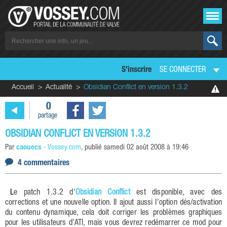
S'inscrire
SE CONNECTER
Accueil
Actualité
Obsidian Conflict en version 1.3.2
0
partage
OBSIDIAN CONFLICT EN VERSION 1.3.2
Par
caouecs
-
Vossey.com
, publié
samedi 02 août 2008 à 19:46
4 commentaires
Le patch 1.3.2 d'
Obsidian Conflict
est disponible, avec des
corrections et une nouvelle option. Il ajout aussi l'option dés/activation
du contenu dynamique, cela doit corriger les problèmes graphiques
pour les utilisateurs d'ATI, mais vous devrez redémarrer ce mod pour