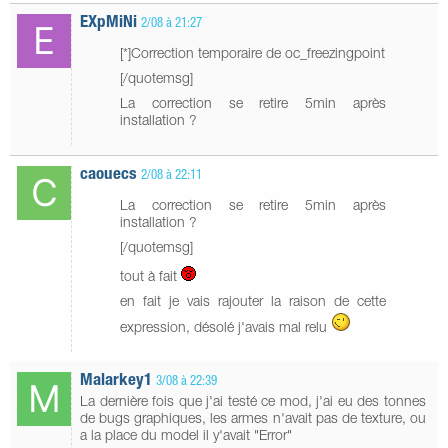
EXpMiNi
2/08 à 21:27
[*]Correction temporaire de oc_freezingpoint
[/quotemsg]
La correction se retire 5min après
installation ?
caouecs
2/08 à 22:11
La correction se retire 5min après
installation ?
[/quotemsg]
tout à fait
en fait je vais rajouter la raison de cette
expression, désolé j'avais mal relu
Malarkey1
3/08 à 22:39
La dernière fois que j'ai testé ce mod, j'ai eu des tonnes
de bugs graphiques, les armes n'avait pas de texture, ou
a la place du model il y'avait "Error"