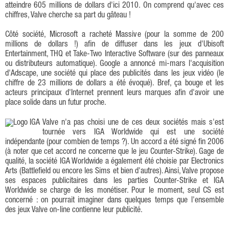
atteindre 605 millions de dollars d'ici 2010. On comprend qu'avec ces
chiffres, Valve cherche sa part du gâteau !
Côté société, Microsoft a racheté Massive (pour la somme de 200
millions de dollars !) afin de diffuser dans les jeux d'Ubisoft
Entertainment, THQ et Take-Two Interactive Software (sur des panneaux
ou distributeurs automatique). Google a annoncé mi-mars l'acquisition
d'Adscape, une société qui place des publicités dans les jeux vidéo (le
chiffre de 23 millions de dollars a été évoqué). Bref, ça bouge et les
acteurs principaux d'Internet prennent leurs marques afin d'avoir une
place solide dans un futur proche.
Valve n'a pas choisi une de ces deux sociétés mais s'est
tournée vers IGA Worldwide qui est une société
indépendante (pour combien de temps ?). Un accord a été signé fin 2006
(à noter que cet accord ne concerne que le jeu Counter-Strike). Gage de
qualité, la société IGA Worldwide a également été choisie par Electronics
Arts (Battlefield ou encore les Sims et bien d'autres). Ainsi, Valve propose
ses espaces publicitaires dans les parties Counter-Strike et IGA
Worldwide se charge de les monétiser. Pour le moment, seul CS est
concerné : on pourrait imaginer dans quelques temps que l'ensemble
des jeux Valve on-line contienne leur publicité.