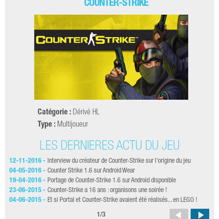
COUNTER-STRIKE
Catégorie :
Dérivé HL
Type :
Multijoueur
LES DERNIÈRES ACTU DU JEU
12-11-2016 -
Interview du créateur de Counter-Strike sur l'origine du jeu
13-
ans
04-05-2016 -
Counter Strike 1.6 sur Android Wear
13-
19-04-2016 -
Portage de Counter-Strike 1.6 sur Android disponible
12-
23-06-2015 -
Counter-Strike a 16 ans : organisons une soirée !
19-
04-06-2015 -
Et si Portal et Counter-Strike avaient été réalisés... en LEGO !
14-
1
/
3