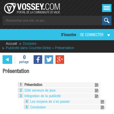
S'inscrire
SE CONNECTER
Accueil
Dossiers
Publicité dans Counter-Strike > Présentation
0
partage
Présentation
1
Présentation
2
Côté serveurs de jeux
3
Intégration de la publicité
4
Les moyens de s'en passer
5
Conclusion