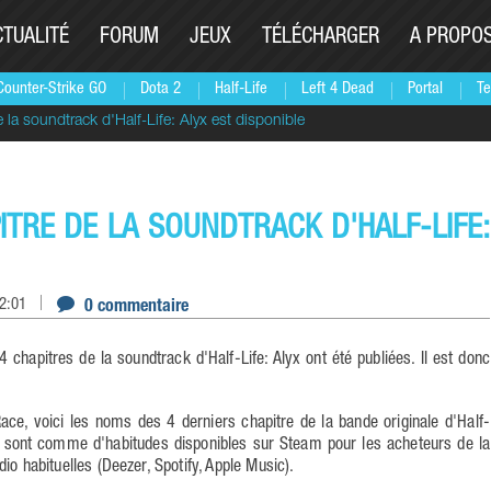
CTUALITÉ
FORUM
JEUX
TÉLÉCHARGER
A PROPO
Counter-Strike GO
Dota 2
Half-Life
Left 4 Dead
Portal
Te
 la soundtrack d'Half-Life: Alyx est disponible
ITRE DE LA SOUNDTRACK D'HALF-LIFE:
22:01
0 commentaire
 chapitres de la soundtrack d'Half-Life: Alyx ont été publiées. Il est donc
ce, voici les noms des 4 derniers chapitre de la bande originale d'Half-
 sont comme d'habitudes disponibles sur Steam pour les acheteurs de la
io habituelles (Deezer, Spotify, Apple Music).