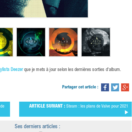
aylists Deezer
que je mets à jour selon les dernières sorties d'album.
Partager cet article :
de
ARTICLE SUIVANT :
Steam : les plans de Valve pour 2021
Ses derniers articles :