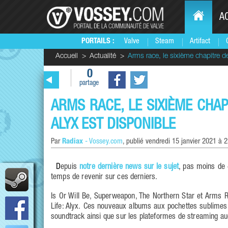
A
PORTAILS :
Valve
Steam
Artifact
Accueil
Actualité
Arms race, le sixième chapitre de
0
partage
ARMS RACE, LE SIXIÈME CHAP
ALYX EST DISPONIBLE
Par
Radiax
-
Vossey.com
, publié
vendredi 15 janvier 2021 à 
Depuis
notre dernière news sur le sujet
, pas moins de 4
temps de revenir sur ces derniers.
Is Or Will Be, Superweapon, The Northern Star et Arms Ra
Life: Alyx. Ces nouveaux albums aux pochettes sublimes
soundtrack ainsi que sur les plateformes de streaming aud