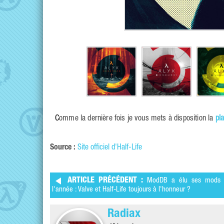
Comme la dernière fois je vous mets à disposition la
pl
Source :
Site officiel d'Half-Life
ARTICLE PRÉCÉDENT :
ModDB a élu ses mods 
l'année : Valve et Half-Life toujours à l'honneur ?
Radiax