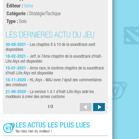
Éditeur :
Valve
Catégorie :
Stratégie/Tactique
Type :
Solo
LES DERNIÈRES ACTU DU JEU
LES DERNI
30-08-2021 -
Les chapites 8 à 10 de la soundtrack sont
15-06-2020 -
The qu
disponibles
son d'Half-Life: Alyx 
18-02-2021 -
Jeff, le 7ème chapitre de la soundtrack d'Half-
02-06-2020 -
Le pr
Life: Alyx est disponible
Alyx accouche de 23 
15-01-2021 -
Arms race, le sixième chapitre de la soundtrack
28-05-2020 -
Alyx m
d'Half-Life: Alyx est disponible
mise à jour impressi
15-11-2020 -
HL: Alyx - MAJ avec l'ajout des commentaires
16-05-2020 -
La der
des créateurs
ajoute le support de L
21-06-2020 -
La version 1.4.1 d'Half-Life: Alyx aide les
16-05-2020 -
Half-L
moddeurs à créer des armes customs
Workshop disponibles
1
/
3
LES ACTUS LES PLUS LUES
Ne ratez rien du meilleur !