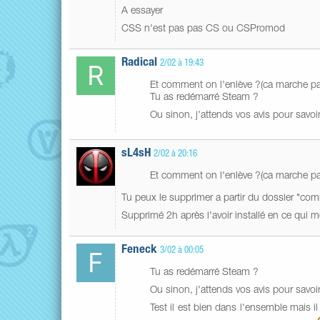
A essayer
CSS n'est pas pas CS ou CSPromod
Radical
2/02 à 19:43
Et comment on l'enlève ?(ca marche p
Tu as redémarré Steam ?
Ou sinon, j'attends vos avis pour savoir 
sL4sH
2/02 à 20:16
Et comment on l'enlève ?(ca marche p
Tu peux le supprimer a partir du dossier "c
Supprimé 2h après l'avoir installé en ce qui m
Feneck
3/02 à 00:05
Tu as redémarré Steam ?
Ou sinon, j'attends vos avis pour savoir
Test il est bien dans l'ensemble mais i