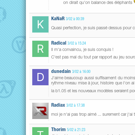
on dirait qu'on balance des éléphants
KaNaR
3/02 à 00:39
Quasi perfection, je suis passé dessus pour c
Radical
3/02 à 15:24
Il m'a convaincu, je suis conquis !
C'est pas mal du tout par rapport au jeu sour
dunedain
3/02 à 16:00
J'aime beaucoup aussi suffisament du moins 
rythme niveau mise à jour, histoire que l'on 
la b1.05 et les nouveaux modèles seraient pou
Radiax
3/02 à 17:38
moi je n'ai pas trop aimé ... surement car j'ai 
Thorim
5/02 à 21:23