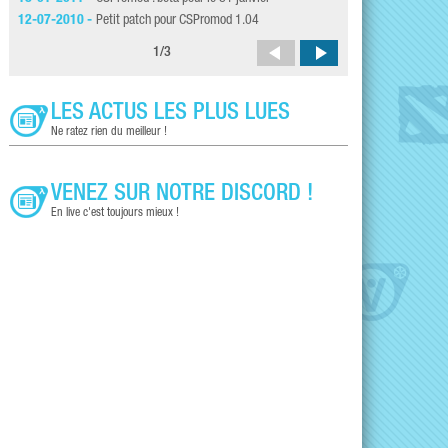
12-07-2010 -
Petit patch pour CSPromod 1.04
27-01-2010 -
Les pr
1
/
3
LES ACTUS LES PLUS LUES
Ne ratez rien du meilleur !
VENEZ SUR NOTRE DISCORD !
En live c'est toujours mieux !