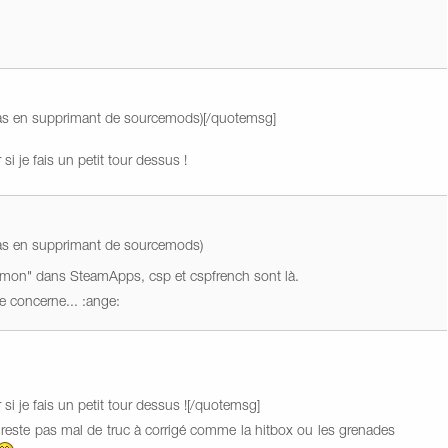
as en supprimant de sourcemods)[/quotemsg]
si je fais un petit tour dessus !
as en supprimant de sourcemods)
ommon" dans SteamApps, csp et cspfrench sont là.
e concerne... :ange:
 si je fais un petit tour dessus ![/quotemsg]
l reste pas mal de truc à corrigé comme la hitbox ou les grenades