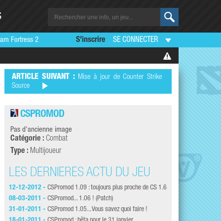
S
am Fortress 2
S'inscrire
SE CONNECTER
ARTICLE SUIVANT :
Mise à jour de Counter Strike
Source
CSPROMOD
Pas d'ancienne image
Catégorie :
Combat
Type :
Multijoueur
LES DERNIÈRES ACTU DU JEU
LES DERNI
12-12-2012 -
CSPromod 1.09 : toujours plus proche de CS 1.6
16-02-2010 -
Une c
08-03-2011 -
CSPromod... 1.06 ! (Patch)
02-02-2010 -
CSPro
31-01-2011 -
CSPromod 1.05... Vous savez quoi faire !
01-02-2010 -
Anima
18-01-2011 -
CSPromod : bêta pour le 31 janvier
30-01-2010 -
CSPro