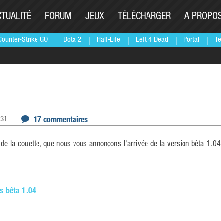
CTUALITÉ
FORUM
JEUX
TÉLÉCHARGER
A PROPO
Counter-Strike GO
Dota 2
Half-Life
Left 4 Dead
Portal
Te
:31
17 commentaires
s bêta 1.04