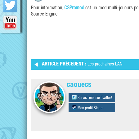
Pour information,
CSPromod
est un mod multi-joueurs p
Source Engine.
ARTICLE PRÉCÉDENT :
Les prochaines LAN
caouecs
Suivez-moi sur Twitter!
Mon profil Steam