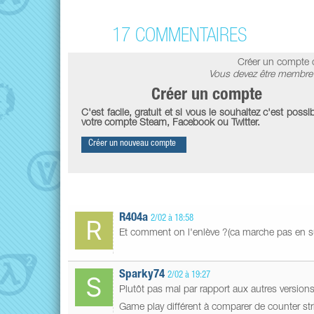
17 COMMENTAIRES
Créer un compte 
Vous devez être membre 
Créer un compte
C'est facile, gratuit et si vous le souhaitez c'est possib
votre compte Steam, Facebook ou Twitter.
Créer un nouveau compte
R404a
2/02 à 18:58
Et comment on l'enlève ?(ca marche pas en 
Sparky74
2/02 à 19:27
Plutôt pas mal par rapport aux autres versions
Game play différent à comparer de counter str