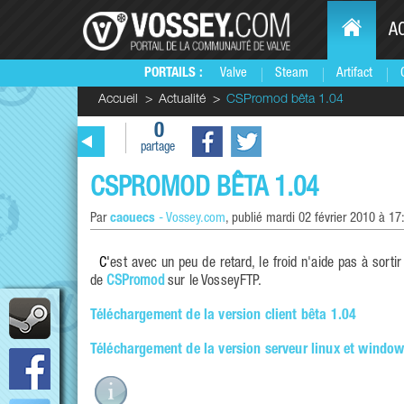
A
PORTAILS :
Valve
Steam
Artifact
Accueil
Actualité
CSPromod bêta 1.04
0
partage
CSPROMOD BÊTA 1.04
Par
caouecs
-
Vossey.com
, publié
mardi 02 février 2010 à 17
C'est avec un peu de retard, le froid n'aide pas à sortir de la couette, que nous vous annonçons l'arrivée de la version bêta 1.04
de
CSPromod
sur le VosseyFTP.
Téléchargement de la version client bêta 1.04
Téléchargement de la version serveur linux et window