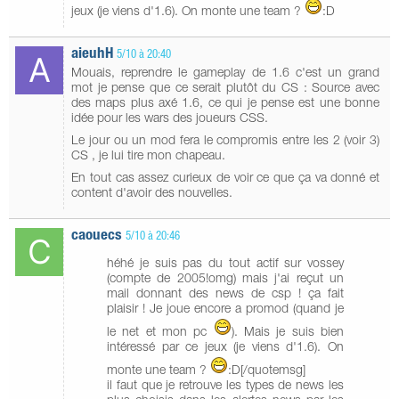
jeux (je viens d'1.6). On monte une team ?
:D
aieuhH
5/10 à 20:40
Mouais, reprendre le gameplay de 1.6 c'est un grand
mot je pense que ce serait plutôt du CS : Source avec
des maps plus axé 1.6, ce qui je pense est une bonne
idée pour les wars des joueurs CSS.
Le jour ou un mod fera le compromis entre les 2 (voir 3)
CS , je lui tire mon chapeau.
En tout cas assez curieux de voir ce que ça va donné et
content d'avoir des nouvelles.
caouecs
5/10 à 20:46
héhé je suis pas du tout actif sur vossey
(compte de 2005!omg) mais j'ai reçut un
mail donnant des news de csp ! ça fait
plaisir ! Je joue encore a promod (quand je
le net et mon pc
). Mais je suis bien
intéressé par ce jeux (je viens d'1.6). On
monte une team ?
:D[/quotemsg]
il faut que je retrouve les types de news les