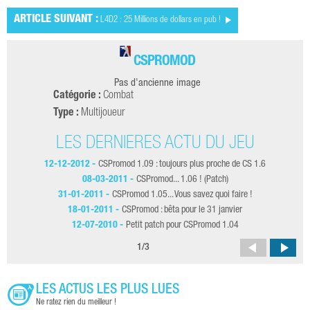
ARTICLE SUIVANT :
L4D2 : 25 Millions de dollars en pub !
CSPROMOD
Pas d'ancienne image
Catégorie :
Combat
Type :
Multijoueur
LES DERNIÈRES ACTU DU JEU
12-12-2012 -
CSPromod 1.09 : toujours plus proche de CS 1.6
08-03-2011 -
CSPromod... 1.06 ! (Patch)
31-01-2011 -
CSPromod 1.05... Vous savez quoi faire !
18-01-2011 -
CSPromod : bêta pour le 31 janvier
12-07-2010 -
Petit patch pour CSPromod 1.04
1
/
3
LES ACTUS LES PLUS LUES
Ne ratez rien du meilleur !