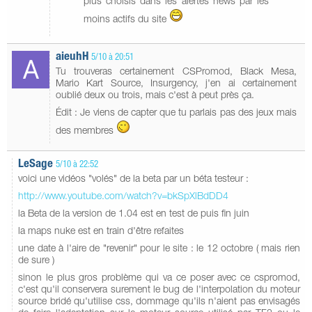
plus choisis dans les alertes news par les
moins actifs du site
aieuhH
5/10 à 20:51
Tu trouveras certainement CSPromod, Black Mesa,
Mario Kart Source, Insurgency, j'en ai certainement
oublié deux ou trois, mais c'est à peut près ça.
Édit : Je viens de capter que tu parlais pas des jeux mais
des membres
LeSage
5/10 à 22:52
voici une vidéos "volés" de la beta par un béta testeur :
http://www.youtube.com/watch?v=bkSpXlBdDD4
la Beta de la version de 1.04 est en test de puis fin juin
la maps nuke est en train d'être refaites
une date à l'aire de "revenir" pour le site : le 12 octobre ( mais rien
de sure )
sinon le plus gros problème qui va ce poser avec ce cspromod,
c'est qu'il conservera surement le bug de l'interpolation du moteur
source bridé qu'utilise css, dommage qu'ils n'aient pas envisagés