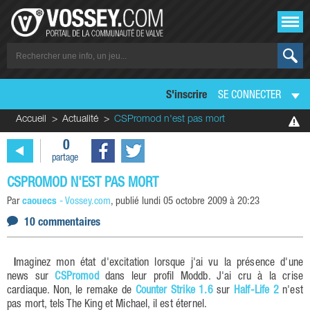
S'inscrire
SE CONNECTER
Accueil
Actualité
CSPromod n'est pas mort
0
partage
CSPROMOD N'EST PAS MORT
Par
caouecs
-
Vossey.com
, publié
lundi 05 octobre 2009 à 20:23
10 commentaires
Imaginez mon état d'excitation lorsque j'ai vu la présence d'une
news sur
CSPromod
dans leur profil Moddb. J'ai cru à la crise
cardiaque. Non, le remake de
Counter Strike 1.6
sur
Half-Life 2
n'est
pas mort, tels The King et Michael, il est éternel.