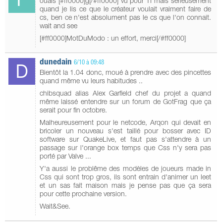
ouais [#ff0000]g[/#ff0000] vu pour TI mais sérieusement
quand je lis ce que le créateur voulait vraiment faire de
cs, ben ce n'est absolument pas le cs que l'on connait.
wait and see
[#ff0000]MotDuModo : un effort, merci[/#ff0000]
dunedain
6/10 à 09:48
Bientôt la 1.04 donc, moué à prendre avec des pincettes
quand même vu leurs habitudes ..
chibsquad alias Alex Garfield chef du projet a quand
même laissé entendre sur un forum de GotFrag que ça
serait pour fin octobre.
Malheureusement pour le netcode, Arqon qui devait en
bricoler un nouveau s'est taillé pour bosser avec ID
software sur QuakeLive, et faut pas s'attendre à un
passage sur l'orange box temps que Css n'y sera pas
porté par Valve ...
Y'a aussi le problême des modèles de joueurs made in
Css qui sont trop gros, ils sont entrain d'animer un leet
et un sas fait maison mais je pense pas que ça sera
pour cette prochaine version.
Wait&See.