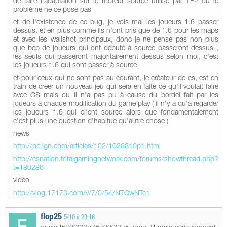
de faire l'adaptation sur le moteur source utilisé par TF2 ou le
problème ne ce pose pas
et de l'existence de ce bug, je vois mal les joueurs 1.6 passer
dessus, et en plus comme ils n'ont pris que de 1.6 pour les maps
et avec les wallshot principaux, donc je ne pense pas non plus
que bcp de joueurs qui ont débuté à source passeront dessus ,
les seuls qui passeront majoritairement dessus selon moi, c'est
les joueurs 1.6 qui sont passer à source
et pour ceux qui ne sont pas au courant, le créateur de cs, est en
train de créer un nouveau jeu qui sera en faite ce qu'il voulait faire
avec CS mais ou il n'a pas pu à cause du bordel fait par les
joueurs à chaque modification du game play ( il n'y a qu'a regarder
les joueurs 1.6 qui crient source alors que fondamentalement
c'est plus une question d'habitue qu'autre chose )
news
http://pc.ign.com/articles/102/1028810p1.html
http://csnation.totalgamingnetwork.com/forums/showthread.php?
t=180286
vidéo
http://vlog.17173.com/v/7/0/54/NTQwNTc1
flop25
5/10 à 23:16