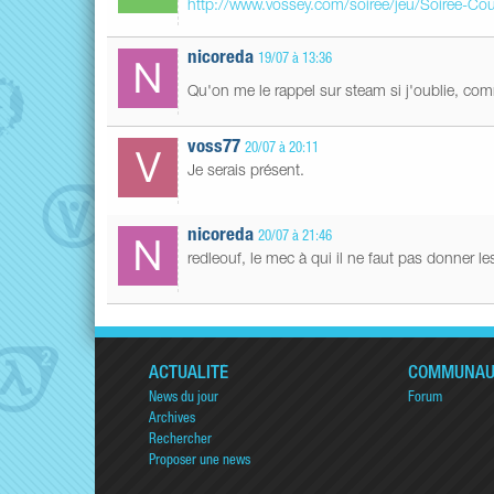
http://www.vossey.com/soiree/jeu/Soiree-Coun
nicoreda
19/07 à 13:36
Qu'on me le rappel sur steam si j'oublie, com
voss77
20/07 à 20:11
Je serais présent.
nicoreda
20/07 à 21:46
redleouf, le mec à qui il ne faut pas donner le
ACTUALITÉ
COMMUNAU
News du jour
Forum
Archives
Rechercher
Proposer une news