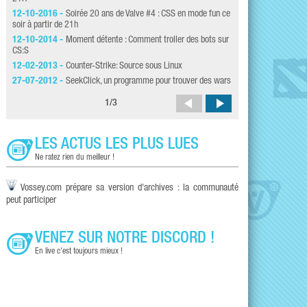
13-07-2012 -
Soiré
12-10-2016 -
Soirée 20 ans de Valve #4 : CSS en mode fun ce
29-06-2012 -
Soirée
soir à partir de 21h
08-06-2012 -
Soirée
12-10-2014 -
Moment détente : Comment troller des bots sur
09-05-2012 -
Soiré
CS:S
mai 2012
12-02-2013 -
Counter-Strike: Source sous Linux
27-07-2012 -
SeekClick, un programme pour trouver des wars
1
/
3
LES ACTUS LES PLUS LUES
Ne ratez rien du meilleur !
Vossey.com prépare sa version d'archives : la communauté
peut participer
VENEZ SUR NOTRE DISCORD !
En live c'est toujours mieux !