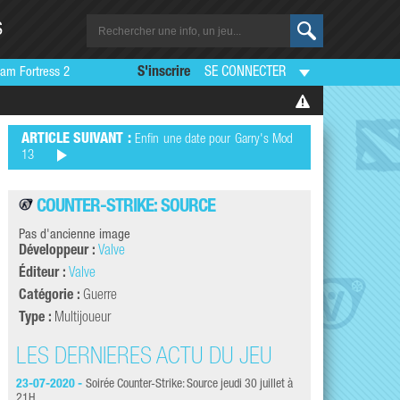
S
am Fortress 2
S'inscrire
SE CONNECTER
ARTICLE SUIVANT :
Enfin une date pour Garry's Mod
13
COUNTER-STRIKE: SOURCE
Pas d'ancienne image
Développeur :
Valve
Éditeur :
Valve
Catégorie :
Guerre
Type :
Multijoueur
LES DERNIÈRES ACTU DU JEU
LES DERNI
23-07-2020 -
Soirée Counter-Strike: Source jeudi 30 juillet à
20-07-2012 -
Soirée
21H