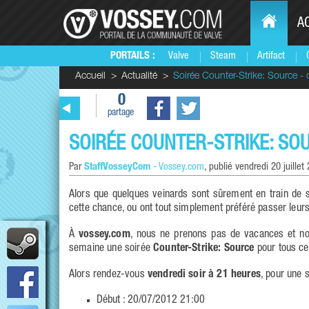
A
PORTAILS :
Valve
Steam
Artifact
Accueil
Actualité
Soirée Counter-Strike: Source - 
0
partage
SOIRÉE COUNTER-STRIKE: SOU
Par
StaffVosseyCom
-
Vossey.com
, publié
vendredi 20 juillet
Alors que quelques veinards sont sûrement en train de s
cette chance, ou ont tout simplement préféré passer leur
À
vossey.com
, nous ne prenons pas de vacances et nou
semaine une soirée
Counter-Strike: Source
pour tous ceu
Alors rendez-vous
vendredi soir à 21 heures
, pour une s
Début : 20/07/2012 21:00