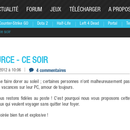
CTUALITÉ
FORUM
JEUX
TÉLÉCHARGER
A PROPO
Counter-Strike GO
Dota 2
Half-Life
Left 4 Dead
Portal
Te
ce soir
RCE - CE SOIR
 2012 à 10:06
4 commentaires
e faire dorer au soleil ; certaines personnes n'ont malheureusement pas
s vacances sur leur PC, amour de toujours.
s restons fidèles au poste ! C'est pourquoi nous vous proposons cette
x qui veulent voyager sans quitter leur foyer.
oirée bien fun et explosive !