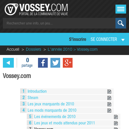
S'inscrire
SE CONNECTER
Accueil
Dossiers
L'année 2010 > Vossey.com
0
partage
Vossey.com
1
Introduction
2
Steam
3
Les jeux marquants de 2010
4
Les mods marquants de 2010
5
Les événements de 2010
6
Les jeux et mods attendus pour 2011