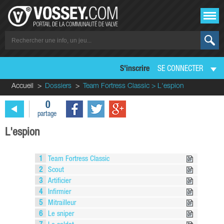
S'inscrire
SE CONNECTER
Accueil
Dossiers
Team Fortress Classic > L'espion
0
partage
L'espion
1
Team Fortress Classic
2
Scout
3
Artificier
4
Infirmier
5
Mitrailleur
6
Le sniper