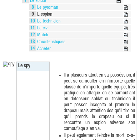
7
Le soldat
8
Le pyroman
9
L'espion
10
Le technicien
11
Le civil
12
Match
13
Caractéristiques
14
Acheter
Le spy
Il a plusieurs atout en sa posséssion, il
peut se camoufler en n'importe quelle
classe de n'importe quelle équipe, très
pratique en attaque en se camouflant
en defenseur soldat ou technicien il
peut passer incognito et prendre le
drapeau mais attention dès qu'il tire ou
qu'il prends le drapeau ou si il
rencontre un espion adverse son
camouflage s'en va.
Il peut egalement feindre la mort, c-à-