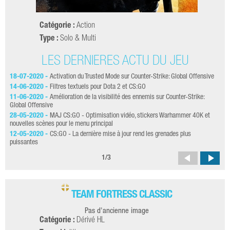
Catégorie :
Action
Type :
Solo & Multi
LES DERNIÈRES ACTU DU JEU
18-07-2020 -
Activation du Trusted Mode sur Counter-Strike: Global Offensive
05-
une
14-06-2020 -
Filtres textuels pour Dota 2 et CS:GO
23-
11-06-2020 -
Amélioration de la visibilité des ennemis sur Counter-Strike:
Global Offensive
21-
28-05-2020 -
MAJ CS:GO - Optimisation vidéo, stickers Warhammer 40K et
20-
nouvelles scènes pour le menu principal
26-
12-05-2020 -
CS:GO - La dernière mise à jour rend les grenades plus
puissantes
1
/
3
TEAM FORTRESS CLASSIC
Pas d'ancienne image
Catégorie :
Dérivé HL