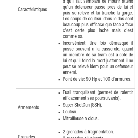
d qu'il fait semblant de mourir attend
qu'un defenseur passe pres de lui et
Caractéristiques
puis se releve et lui tranche la gorge.
Les coups de couteau dans le dos sont
beaucoup plus efficace que face a face
c'est certe plus lache mais c'est
comme sa.
Inconvénient: Une fois démasqué il
passe souvent a la casserole, quand
un membre de sa team est a cote de
lui et qu'il feind la mort justement il ne
peut se relevé idem pour un defenseur
ennemi.
Point de vie: 90 Hp et 100 d'armures.
Fusil tranquilisant (permet de ralentir
efficacement ses poursuivants).
Super ShotGun (SSH).
Armements
Couteau.
Mitrailleuse a clous.
2 grenades à fragmentation.
Grenades